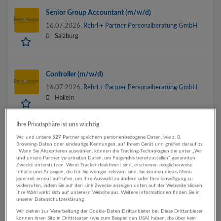
Senior Group Accountant (m/w/d)
16.07.2026,
Rehrl + Partner Personalberatung GmbH
Salzburg
Controller (m/w/d)
16.07.2026,
Rehrl + Partner Personalberatung GmbH
Hallein
Ihre Privatsphäre ist uns wichtig
Head of Financial Planning & Analysis
Wir und unsere
527
Partner speichern personenbezogene Daten, wie z. B.
Browsing-Daten oder eindeutige Kennungen, auf Ihrem Gerät und greifen darauf zu
10.07.2026,
Rehrl + Partner Personalberatung GmbH
. Wenn Sie Akzeptieren auswählen, können die Tracking-Technologien die unter „Wir
und unsere Partner verarbeiten Daten, um Folgendes bereitzustellen“ genannten
Salzburg
Zwecke unterstützen. Wenn Tracker deaktiviert sind, erscheinen möglicherweise
Inhalte und Anzeigen, die für Sie weniger relevant sind. Sie können dieses Menü
jederzeit erneut aufrufen, um Ihre Auswahl zu ändern oder Ihre Einwilligung zu
widerrufen, indem Sie auf den Link Zwecke anzeigen unten auf der Webseite klicken.
Ihre Wahl wirkt sich auf unsere/n Website aus. Weitere Informationen finden Sie in
(Bilanz-) Buchhalter:in
unserer Datenschutzerklärung.
26.06.2026,
Rehrl + Partner Personalberatung GmbH
Wir ziehen zur Verarbeitung der Cookie-Daten Drittanbieter bei. Diese Drittanbieter
können ihren Sitz in Drittstaaten (wie zum Beispiel den USA) haben, die über kein