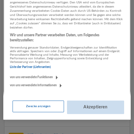
Hallein
angemessenes Datenschutzniveau verfügen. Den USA wird vom Europäischen
Gerichtshof kein angemessenes Datenschutzniveau attestiert, da die in diesem
Zusammenhang verarbeiteten Cookie-Daten auch durch US-Behörden zu Kontroll-
und Überwachungszwecken verarbeitet werden können und Sie gegen eine solche
Verarbeitung keine wirksamen Rechtsbehelfe geltend machen können. Mit dem Klick
Immobilienbuchhalter: in
auf „Cookies zulassen“ stimmen Sie zu, dass wir Drittanbieter (auch in Drittstaaten)
beiziehen dürfen.
25.06.2026,
Rehrl + Partner Personalberatung GmbH
Wir und unsere Partner verarbeiten Daten, um Folgendes
Salzburg
bereitzustellen:
Verwendung genauer Standortdaten. Endgeräteeigenschaften zur Identifikation
aktiv abfragen. Speichern von oder Zugriff auf Informationen auf einem Endgerät.
Personalisierte Werbung und Inhalte, Messung von Werbeleistung und der
Performance von Inhalten, Zielgruppenforschung sowie Entwicklung und
Finanzbuchhalter:in in TZ oder VZ
Verbesserung von Angeboten.
Liste der Partner (Lieferanten)
22.05.2026,
Rehrl + Partner Personalberatung GmbH
Salzburg
von uns verwendete Funktionen
von uns verwendete Informationen
Wirtschaftsprüfer:in
20.05.2026,
Rehrl + Partner Personalberatung GmbH
Zwecke anzeigen
Akzeptieren
Salzburg