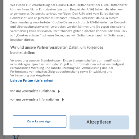
Zimmerer (w/m/d)
Wir ziehen zur Verarbeitung der Cookie-Daten Drittanbieter bei. Diese Drittanbieter
können ihren Sitz in Drittstaaten (wie zum Beispiel den USA) haben, die über kein
12.03.2026,
Bau | Holz | Immobilien Hillebrand
angemessenes Datenschutzniveau verfügen. Den USA wird vom Europäischen
5084 Großgmain
Gerichtshof kein angemessenes Datenschutzniveau attestiert, da die in diesem
Zusammenhang verarbeiteten Cookie-Daten auch durch US-Behörden zu Kontroll-
und Überwachungszwecken verarbeitet werden können und Sie gegen eine solche
Verarbeitung keine wirksamen Rechtsbehelfe geltend machen können. Mit dem Klick
auf „Cookies zulassen“ stimmen Sie zu, dass wir Drittanbieter (auch in Drittstaaten)
beiziehen dürfen.
Schweißer (m/w/d) Systeme & Fahrzeuge
Wir und unsere Partner verarbeiten Daten, um Folgendes
14.01.2026,
Robel Bahnbaumaschinen GmbH
bereitzustellen:
83395 Freilassing, Deutschland
Verwendung genauer Standortdaten. Endgeräteeigenschaften zur Identifikation
aktiv abfragen. Speichern von oder Zugriff auf Informationen auf einem Endgerät.
Personalisierte Werbung und Inhalte, Messung von Werbeleistung und der
Performance von Inhalten, Zielgruppenforschung sowie Entwicklung und
Verbesserung von Angeboten.
Maschinenführer/ Linienführer (m/w/d)
Liste der Partner (Lieferanten)
19.12.2025,
SalzburgMilch GmbH
von uns verwendete Funktionen
Salzburg
von uns verwendete Informationen
Anlagenfahrer in der UHT-Abteilung (m/w/d)
Zwecke anzeigen
Akzeptieren
19.12.2025,
SalzburgMilch GmbH
Salzburg