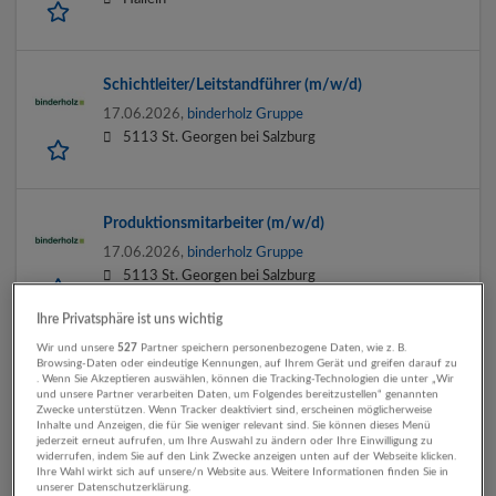
Schichtleiter/Leitstandführer (m/w/d)
17.06.2026,
binderholz Gruppe
5113 St. Georgen bei Salzburg
Produktionsmitarbeiter (m/w/d)
17.06.2026,
binderholz Gruppe
5113 St. Georgen bei Salzburg
Ihre Privatsphäre ist uns wichtig
Wir und unsere
527
Partner speichern personenbezogene Daten, wie z. B.
Maschinen- & Anlagenführer (m/w/d)
Browsing-Daten oder eindeutige Kennungen, auf Ihrem Gerät und greifen darauf zu
. Wenn Sie Akzeptieren auswählen, können die Tracking-Technologien die unter „Wir
17.06.2026,
binderholz Gruppe
und unsere Partner verarbeiten Daten, um Folgendes bereitzustellen“ genannten
Zwecke unterstützen. Wenn Tracker deaktiviert sind, erscheinen möglicherweise
5113 St. Georgen bei Salzburg
Inhalte und Anzeigen, die für Sie weniger relevant sind. Sie können dieses Menü
jederzeit erneut aufrufen, um Ihre Auswahl zu ändern oder Ihre Einwilligung zu
widerrufen, indem Sie auf den Link Zwecke anzeigen unten auf der Webseite klicken.
Ihre Wahl wirkt sich auf unsere/n Website aus. Weitere Informationen finden Sie in
unserer Datenschutzerklärung.