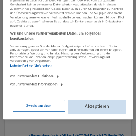
angemessenes Datenschutzniveau verfügen. Den USA wird vom Europäischen
Gerichtshof kein angemessenes Datenschutzniveau attestiert, da die in diesem
Zusammenhang verarbeiteten Cookie-Daten auch durch US-Behörden zu Kontroll-
und Überwachungszwecken verarbeitet werden können und Sie gegen eine solche
Mitarbeiter (m/w/d) MYGYM Unken | geringfügig
Verarbeitung keine wirksamen Rechtsbehelfe geltend machen können. Mit dem Klick
auf „Cookies zulassen“ stimmen Sie zu, dass wir Drittanbieter (auch in Drittstaaten)
27.05.2026,
MY GYM Fitnessclubs
beiziehen dürfen.
5091 Unken
Wir und unsere Partner verarbeiten Daten, um Folgendes
bereitzustellen:
Verwendung genauer Standortdaten. Endgeräteeigenschaften zur Identifikation
aktiv abfragen. Speichern von oder Zugriff auf Informationen auf einem Endgerät.
Personalisierte Werbung und Inhalte, Messung von Werbeleistung und der
Mitarbeiter (m/w/d) MYGYM Bruck | Geringfügig
Performance von Inhalten, Zielgruppenforschung sowie Entwicklung und
Verbesserung von Angeboten.
12.05.2026,
MY GYM Fitnessclubs
Liste der Partner (Lieferanten)
Bruck an der Großglocknerstraße
von uns verwendete Funktionen
von uns verwendete Informationen
Mitarbeiter (m/w/d) MYGYM Saalfelden I
Geringfügig
Zwecke anzeigen
Akzeptieren
12.05.2026,
MY GYM Fitnessclubs
5760 Saalfelden am Steinernen Meer