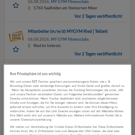
06.08.2026,
MY GYM Fitnessclubs
5760 Saalfelden am Steinernen Meer
Vor 2 Tagen veröffentlicht
Mitarbeiter (m/w/d) MYGYM Ried | Teilzeit
06.08.2026,
MY GYM Fitnessclubs
Ried im Innkreis
Vor 2 Tagen veröffentlicht
Mitarbeiter (m/w/d) MYGYM Ried | Geringfügig
Ihre Privatsphäre ist uns wichtig
06.08.2026,
MY GYM Fitnessclubs
Wir und unsere
527
Partner speichern personenbezogene Daten, wie z. B.
Ried im Innkreis
Browsing-Daten oder eindeutige Kennungen, auf Ihrem Gerät und greifen darauf zu
. Wenn Sie Akzeptieren auswählen, können die Tracking-Technologien die unter „Wir
Vor 2 Tagen veröffentlicht
und unsere Partner verarbeiten Daten, um Folgendes bereitzustellen“ genannten
Zwecke unterstützen. Wenn Tracker deaktiviert sind, erscheinen möglicherweise
Inhalte und Anzeigen, die für Sie weniger relevant sind. Sie können dieses Menü
Mitarbeiter (m/w/d) MYGYM ZIB | Teilzeit 20
jederzeit erneut aufrufen, um Ihre Auswahl zu ändern oder Ihre Einwilligung zu
widerrufen, indem Sie auf den Link Zwecke anzeigen unten auf der Webseite klicken.
Stunden
Ihre Wahl wirkt sich auf unsere/n Website aus. Weitere Informationen finden Sie in
unserer Datenschutzerklärung.
17.07.2026,
MY GYM Fitnessclubs
Wir ziehen zur Verarbeitung der Cookie-Daten Drittanbieter bei. Diese Drittanbieter
Salzburg
können ihren Sitz in Drittstaaten (wie zum Beispiel den USA) haben, die über kein