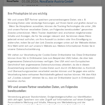
05.08.2026,
NovaTaste Austria GmbH
43123 Parma, Italien
Ihre Privatsphäre ist uns wichtig
Wir und unsere
527
Partner speichern personenbezogene Daten, wie z. B.
Browsing-Daten oder eindeutige Kennungen, auf Ihrem Gerät und greifen darauf zu
Site Quality & Food Safety Manager (m/f/d)
. Wenn Sie Akzeptieren auswählen, können die Tracking-Technologien die unter „Wir
und unsere Partner verarbeiten Daten, um Folgendes bereitzustellen“ genannten
05.08.2026,
NovaTaste Austria GmbH
Zwecke unterstützen. Wenn Tracker deaktiviert sind, erscheinen möglicherweise
43123 Parma, Italien
Inhalte und Anzeigen, die für Sie weniger relevant sind. Sie können dieses Menü
jederzeit erneut aufrufen, um Ihre Auswahl zu ändern oder Ihre Einwilligung zu
widerrufen, indem Sie auf den Link Zwecke anzeigen unten auf der Webseite klicken.
Ihre Wahl wirkt sich auf unsere/n Website aus. Weitere Informationen finden Sie in
unserer Datenschutzerklärung.
Accounts Payable Specialist (m/f/d)
Wir ziehen zur Verarbeitung der Cookie-Daten Drittanbieter bei. Diese Drittanbieter
können ihren Sitz in Drittstaaten (wie zum Beispiel den USA) haben, die über kein
18.06.2026,
NovaTaste Austria GmbH
angemessenes Datenschutzniveau verfügen. Den USA wird vom Europäischen
Gerichtshof kein angemessenes Datenschutzniveau attestiert, da die in diesem
43123 Parma, Italien
Zusammenhang verarbeiteten Cookie-Daten auch durch US-Behörden zu Kontroll-
und Überwachungszwecken verarbeitet werden können und Sie gegen eine solche
Verarbeitung keine wirksamen Rechtsbehelfe geltend machen können. Mit dem Klick
auf „Cookies zulassen“ stimmen Sie zu, dass wir Drittanbieter (auch in Drittstaaten)
beiziehen dürfen.
Automatisch neue Jobs per E-Mail erhalten?
Wir und unsere Partner verarbeiten Daten, um Folgendes
bereitzustellen:
Jetzt Suchagent aktivieren!
Verwendung genauer Standortdaten. Endgeräteeigenschaften zur Identifikation
aktiv abfragen. Speichern von oder Zugriff auf Informationen auf einem Endgerät.
Personalisierte Werbung und Inhalte, Messung von Werbeleistung und der