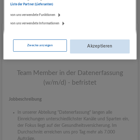
Liste der Partner (Lieferanten)
Mehr Jobs
von uns verwendete Funktionen
von uns verwendete Informationen
Zwecke anzeigen
Akzeptieren
Team Member in der Datenerfassung
(w/m/d) - befristet
Jobbeschreibung
In unserer Abteilung "Datenerfassung" langen alle
Einreichungen unterschiedlichster Kanäle und Sparten ein,
der Fokus liegt auf der Gesundheitsversicherung. Im
Durchschnitt erreichen uns pro Tag mehr als 7.000
Aufträge.