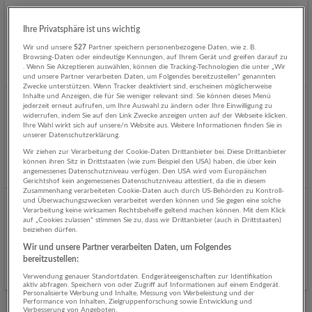
LKW-Disponent - Pflanzenlogistik
Ihre Privatsphäre ist uns wichtig
08.08.2026,
Natschläger Transportgesellschaft m.b.H.
Wir und unsere
527
Partner speichern personenbezogene Daten, wie z. B.
5120 St. Pantaleon
Browsing-Daten oder eindeutige Kennungen, auf Ihrem Gerät und greifen darauf zu
. Wenn Sie Akzeptieren auswählen, können die Tracking-Technologien die unter „Wir
Heute veröffentlicht
und unsere Partner verarbeiten Daten, um Folgendes bereitzustellen“ genannten
Zwecke unterstützen. Wenn Tracker deaktiviert sind, erscheinen möglicherweise
Inhalte und Anzeigen, die für Sie weniger relevant sind. Sie können dieses Menü
jederzeit erneut aufrufen, um Ihre Auswahl zu ändern oder Ihre Einwilligung zu
Buchhalter:in – mind. 30 Std. bzw. Vollzeit - Standort:
widerrufen, indem Sie auf den Link Zwecke anzeigen unten auf der Webseite klicken.
5120 St. Pantaleon
Ihre Wahl wirkt sich auf unsere/n Website aus. Weitere Informationen finden Sie in
unserer Datenschutzerklärung.
08.08.2026,
Natschläger Transportgesellschaft m.b.H.
Wir ziehen zur Verarbeitung der Cookie-Daten Drittanbieter bei. Diese Drittanbieter
5120 St. Pantaleon
können ihren Sitz in Drittstaaten (wie zum Beispiel den USA) haben, die über kein
angemessenes Datenschutzniveau verfügen. Den USA wird vom Europäischen
Heute veröffentlicht
Gerichtshof kein angemessenes Datenschutzniveau attestiert, da die in diesem
Zusammenhang verarbeiteten Cookie-Daten auch durch US-Behörden zu Kontroll-
und Überwachungszwecken verarbeitet werden können und Sie gegen eine solche
WERKSTÄTTENLEITER NUTZFAHRZEUGE - Vollzeit 40
Verarbeitung keine wirksamen Rechtsbehelfe geltend machen können. Mit dem Klick
auf „Cookies zulassen“ stimmen Sie zu, dass wir Drittanbieter (auch in Drittstaaten)
Std. 5120 St. Pantaleon
beiziehen dürfen.
08.08.2026,
Natschläger Transportgesellschaft m.b.H.
Wir und unsere Partner verarbeiten Daten, um Folgendes
5120 St. Pantaleon
bereitzustellen:
Heute veröffentlicht
Verwendung genauer Standortdaten. Endgeräteeigenschaften zur Identifikation
aktiv abfragen. Speichern von oder Zugriff auf Informationen auf einem Endgerät.
Personalisierte Werbung und Inhalte, Messung von Werbeleistung und der
Performance von Inhalten, Zielgruppenforschung sowie Entwicklung und
Verbesserung von Angeboten.