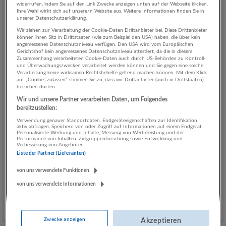
widerrufen, indem Sie auf den Link Zwecke anzeigen unten auf der Webseite klicken.
Ihre Wahl wirkt sich auf unsere/n Website aus. Weitere Informationen finden Sie in
NOTFALLSANITÄTER (m/w/d) für die
unserer Datenschutzerklärung.
Ausbildungsakademie (Teilzeit)
Wir ziehen zur Verarbeitung der Cookie-Daten Drittanbieter bei. Diese Drittanbieter
können ihren Sitz in Drittstaaten (wie zum Beispiel den USA) haben, die über kein
07.08.2026,
Österreichisches Rotes Kreuz, Landesverband
angemessenes Datenschutzniveau verfügen. Den USA wird vom Europäischen
Salzburg
Gerichtshof kein angemessenes Datenschutzniveau attestiert, da die in diesem
Zusammenhang verarbeiteten Cookie-Daten auch durch US-Behörden zu Kontroll-
Salzburg
und Überwachungszwecken verarbeitet werden können und Sie gegen eine solche
Verarbeitung keine wirksamen Rechtsbehelfe geltend machen können. Mit dem Klick
Heute veröffentlicht
auf „Cookies zulassen“ stimmen Sie zu, dass wir Drittanbieter (auch in Drittstaaten)
beiziehen dürfen.
Wir und unsere Partner verarbeiten Daten, um Folgendes
Data Engineer (f/m/d)
bereitzustellen:
06.08.2026,
NovaTaste Austria GmbH
Verwendung genauer Standortdaten. Endgeräteeigenschaften zur Identifikation
Salzburg
aktiv abfragen. Speichern von oder Zugriff auf Informationen auf einem Endgerät.
Personalisierte Werbung und Inhalte, Messung von Werbeleistung und der
Gestern veröffentlicht
Performance von Inhalten, Zielgruppenforschung sowie Entwicklung und
Verbesserung von Angeboten.
Liste der Partner (Lieferanten)
IT Infrastructure Systems Engineer (all genders)
von uns verwendete Funktionen
21.07.2026,
Salzburg AG für Energie, Verkehr und
von uns verwendete Informationen
Telekommunikation
Salzburg
Zwecke anzeigen
Akzeptieren