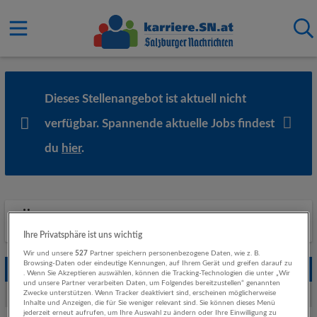
Dieses Stellenangebot ist aktuell nicht
verfügbar. Spannende aktuelle Jobs findest
du
hier
.
Ähnliche Stellenanzeigen
Ihre Privatsphäre ist uns wichtig
Wir und unsere
527
Partner speichern personenbezogene Daten, wie z. B.
Browsing-Daten oder eindeutige Kennungen, auf Ihrem Gerät und greifen darauf zu
Empfohlene Jobs
. Wenn Sie Akzeptieren auswählen, können die Tracking-Technologien die unter „Wir
und unsere Partner verarbeiten Daten, um Folgendes bereitzustellen“ genannten
Zwecke unterstützen. Wenn Tracker deaktiviert sind, erscheinen möglicherweise
Weitere Jobs von Paris Lodron-Universität Salzburg
Inhalte und Anzeigen, die für Sie weniger relevant sind. Sie können dieses Menü
jederzeit erneut aufrufen, um Ihre Auswahl zu ändern oder Ihre Einwilligung zu