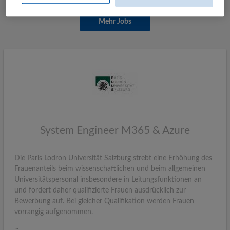
Mehr Jobs
System Engineer M365 & Azure
Die Paris Lodron Universität Salzburg strebt eine Erhöhung des
Frauenanteils beim wissenschaftlichen und beim allgemeinen
Universitätspersonal insbesondere in Leitungsfunktionen an
und fordert daher qualifizierte Frauen ausdrücklich zur
Bewerbung auf. Bei gleicher Qualifikation werden Frauen
vorrangig aufgenommen.