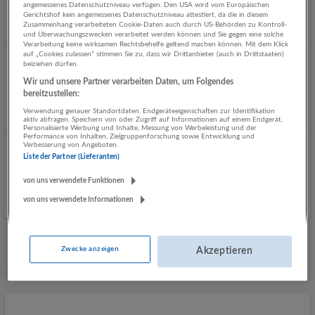
angemessenes Datenschutzniveau verfügen. Den USA wird vom Europäischen
Salzburg
Gerichtshof kein angemessenes Datenschutzniveau attestiert, da die in diesem
Zusammenhang verarbeiteten Cookie-Daten auch durch US-Behörden zu Kontroll-
Heute veröffentlicht
und Überwachungszwecken verarbeitet werden können und Sie gegen eine solche
Verarbeitung keine wirksamen Rechtsbehelfe geltend machen können. Mit dem Klick
auf „Cookies zulassen“ stimmen Sie zu, dass wir Drittanbieter (auch in Drittstaaten)
Buffetkraft Vollzeit
beiziehen dürfen.
Wir und unsere Partner verarbeiten Daten, um Folgendes
06.08.2026,
Schwaighofer Spezialitäten
bereitzustellen:
Salzburg
Verwendung genauer Standortdaten. Endgeräteeigenschaften zur Identifikation
Gestern veröffentlicht
aktiv abfragen. Speichern von oder Zugriff auf Informationen auf einem Endgerät.
Personalisierte Werbung und Inhalte, Messung von Werbeleistung und der
Performance von Inhalten, Zielgruppenforschung sowie Entwicklung und
Verbesserung von Angeboten.
RESTAURANTLEITER (m/w/d)
Liste der Partner (Lieferanten)
06.08.2026,
Restaurant Stadtkrug & Gutshof Seenland
von uns verwendete Funktionen
Salzburg, Seekirchen am Wallersee
von uns verwendete Informationen
Gestern veröffentlicht
Zwecke anzeigen
Akzeptieren
Mehr Jobs