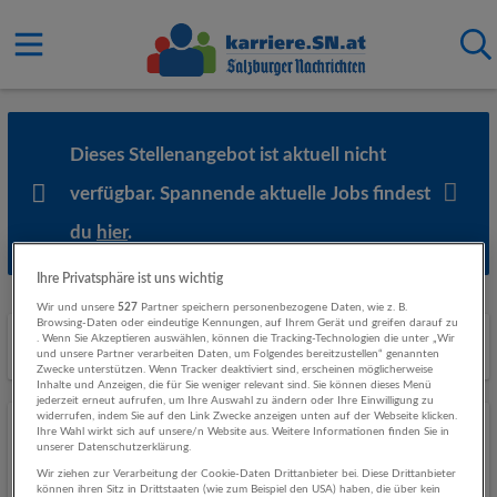
Dieses Stellenangebot ist aktuell nicht
verfügbar. Spannende aktuelle Jobs findest
du
hier
.
Ihre Privatsphäre ist uns wichtig
Wir und unsere
527
Partner speichern personenbezogene Daten, wie z. B.
Browsing-Daten oder eindeutige Kennungen, auf Ihrem Gerät und greifen darauf zu
Ähnliche Stellenanzeigen
. Wenn Sie Akzeptieren auswählen, können die Tracking-Technologien die unter „Wir
und unsere Partner verarbeiten Daten, um Folgendes bereitzustellen“ genannten
Zwecke unterstützen. Wenn Tracker deaktiviert sind, erscheinen möglicherweise
Inhalte und Anzeigen, die für Sie weniger relevant sind. Sie können dieses Menü
jederzeit erneut aufrufen, um Ihre Auswahl zu ändern oder Ihre Einwilligung zu
widerrufen, indem Sie auf den Link Zwecke anzeigen unten auf der Webseite klicken.
Ihre Wahl wirkt sich auf unsere/n Website aus. Weitere Informationen finden Sie in
Geschäftsführer:in SalzburgerLand Tourismus
unserer Datenschutzerklärung.
07.08.2026,
Iro & Partners Personal- und
Wir ziehen zur Verarbeitung der Cookie-Daten Drittanbieter bei. Diese Drittanbieter
Managementberatung GmbH.
können ihren Sitz in Drittstaaten (wie zum Beispiel den USA) haben, die über kein