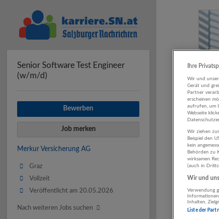
Senior Software Test Engineer
Ihre Privats
(w/m/d)
Wir und unse
Gerät und gre
Partner verar
erscheinen mög
aufrufen, um 
Bewerben
Webseite klick
Datenschutzer
Job merken
Wir ziehen zur
Beispiel den 
kein angemess
Merkur Versicherung AG
Behörden zu K
wirksamen Rech
Graz
(auch in Dritt
Wir und unse
Vollzeit
Veröffentlicht am 20.05.2026
Verwendung ge
Informationen
Inhalten, Zie
Nach weiteren Jobs suchen
Liste der Part