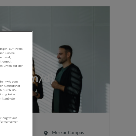
ungen, auf Ihrem
 und unsere
rt sind,
it erneut
gen unten auf der
aten (wie zum
hen Gerichtshof
ch durch US-
itung keine
rittanbieter
r Zugriff auf
rformance von