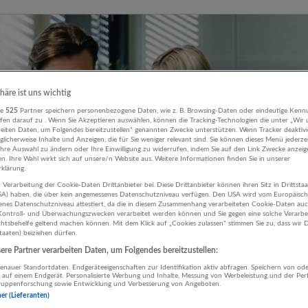
phäre ist uns wichtig
re
525
Partner speichern personenbezogene Daten, wie z. B. Browsing-Daten oder eindeutige Kenn
ifen darauf zu . Wenn Sie Akzeptieren auswählen, können die Tracking-Technologien die unter „Wir
beiten Daten, um Folgendes bereitzustellen“ genannten Zwecke unterstützen. Wenn Tracker deaktivie
licherweise Inhalte und Anzeigen, die für Sie weniger relevant sind. Sie können dieses Menü jederze
Ihre Auswahl zu ändern oder Ihre Einwilligung zu widerrufen, indem Sie auf den Link Zwecke anzei
en. Ihre Wahl wirkt sich auf unsere/n Website aus. Weitere Informationen finden Sie in unserer
klärung.
 Verarbeitung der Cookie-Daten Drittanbieter bei. Diese Drittanbieter können ihren Sitz in Drittsta
USA) haben, die über kein angemessenes Datenschutzniveau verfügen. Den USA wird vom Europäisc
enes Datenschutzniveau attestiert, da die in diesem Zusammenhang verarbeiteten Cookie-Daten au
ontroll- und Überwachungszwecken verarbeitet werden können und Sie gegen eine solche Verarbe
tsbehelfe geltend machen können. Mit dem Klick auf „Cookies zulassen“ stimmen Sie zu, dass wir D
staaten) beiziehen dürfen.
re Partner verarbeiten Daten, um Folgendes bereitzustellen:
nauer Standortdaten. Endgeräteeigenschaften zur Identifikation aktiv abfragen. Speichern von ode
 auf einem Endgerät. Personalisierte Werbung und Inhalte, Messung von Werbeleistung und der Pe
lgruppenforschung sowie Entwicklung und Verbesserung von Angeboten.
ner (Lieferanten)