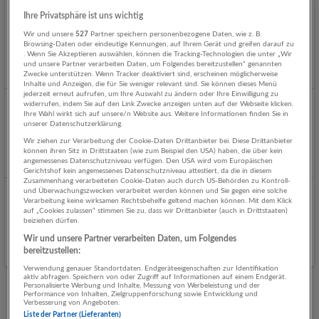
Ihre Privatsphäre ist uns wichtig
Technischer Servicemitarbeiter (M/W/D)
Wir und unsere
527
Partner speichern personenbezogene Daten, wie z. B.
06.08.2026,
SIAD Austria GmbH
Browsing-Daten oder eindeutige Kennungen, auf Ihrem Gerät und greifen darauf zu
. Wenn Sie Akzeptieren auswählen, können die Tracking-Technologien die unter „Wir
5120 St. Pantaleon
und unsere Partner verarbeiten Daten, um Folgendes bereitzustellen“ genannten
Vor 2 Tagen veröffentlicht
Zwecke unterstützen. Wenn Tracker deaktiviert sind, erscheinen möglicherweise
Inhalte und Anzeigen, die für Sie weniger relevant sind. Sie können dieses Menü
jederzeit erneut aufrufen, um Ihre Auswahl zu ändern oder Ihre Einwilligung zu
widerrufen, indem Sie auf den Link Zwecke anzeigen unten auf der Webseite klicken.
Projektleiter im Bereich Fernwärmespeicher (m/w/d)
Ihre Wahl wirkt sich auf unsere/n Website aus. Weitere Informationen finden Sie in
unserer Datenschutzerklärung.
31.07.2026,
Bilfinger Life Science GmbH
Wir ziehen zur Verarbeitung der Cookie-Daten Drittanbieter bei. Diese Drittanbieter
Oberösterreich
können ihren Sitz in Drittstaaten (wie zum Beispiel den USA) haben, die über kein
angemessenes Datenschutzniveau verfügen. Den USA wird vom Europäischen
Gerichtshof kein angemessenes Datenschutzniveau attestiert, da die in diesem
Zusammenhang verarbeiteten Cookie-Daten auch durch US-Behörden zu Kontroll-
und Überwachungszwecken verarbeitet werden können und Sie gegen eine solche
Kundendiensttechniker (m/w/d) Gewerbe - Linz
Verarbeitung keine wirksamen Rechtsbehelfe geltend machen können. Mit dem Klick
auf „Cookies zulassen“ stimmen Sie zu, dass wir Drittanbieter (auch in Drittstaaten)
29.07.2026,
Miele Gesellschaft m.b.H.
beiziehen dürfen.
Linz
Wir und unsere Partner verarbeiten Daten, um Folgendes
bereitzustellen:
Verwendung genauer Standortdaten. Endgeräteeigenschaften zur Identifikation
aktiv abfragen. Speichern von oder Zugriff auf Informationen auf einem Endgerät.
Personalisierte Werbung und Inhalte, Messung von Werbeleistung und der
Performance von Inhalten, Zielgruppenforschung sowie Entwicklung und
Mehr Jobs
Verbesserung von Angeboten.
Liste der Partner (Lieferanten)