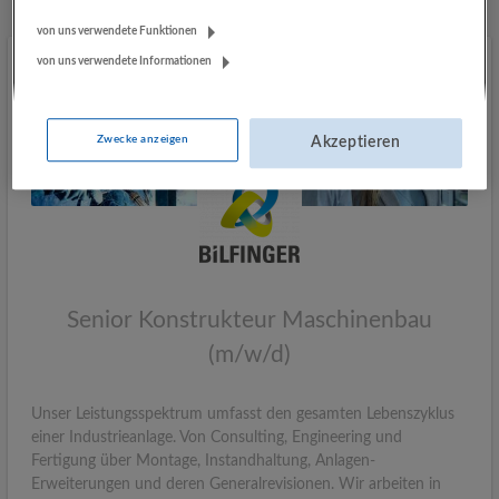
von uns verwendete Funktionen
von uns verwendete Informationen
Zwecke anzeigen
Akzeptieren
Senior Konstrukteur Maschinenbau
(m/w/d)
Unser Leistungsspektrum umfasst den gesamten Lebenszyklus
einer Industrieanlage. Von Consulting, Engineering und
Fertigung über Montage, Instandhaltung, Anlagen-
Erweiterungen und deren Generalrevisionen. Wir arbeiten in