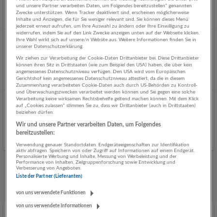
und unsere Partner verarbeiten Daten, um Folgendes bereitzustellen“ genannten
Salzburg
Zwecke unterstützen. Wenn Tracker deaktiviert sind, erscheinen möglicherweise
Inhalte und Anzeigen, die für Sie weniger relevant sind. Sie können dieses Menü
jederzeit erneut aufrufen, um Ihre Auswahl zu ändern oder Ihre Einwilligung zu
widerrufen, indem Sie auf den Link Zwecke anzeigen unten auf der Webseite klicken.
Ihre Wahl wirkt sich auf unsere/n Website aus. Weitere Informationen finden Sie in
Redakteur:in
unserer Datenschutzerklärung.
04.08.2026,
SALZBURG24.at
Wir ziehen zur Verarbeitung der Cookie-Daten Drittanbieter bei. Diese Drittanbieter
können ihren Sitz in Drittstaaten (wie zum Beispiel den USA) haben, die über kein
Salzburg
angemessenes Datenschutzniveau verfügen. Den USA wird vom Europäischen
Gerichtshof kein angemessenes Datenschutzniveau attestiert, da die in diesem
Zusammenhang verarbeiteten Cookie-Daten auch durch US-Behörden zu Kontroll-
und Überwachungszwecken verarbeitet werden können und Sie gegen eine solche
Verarbeitung keine wirksamen Rechtsbehelfe geltend machen können. Mit dem Klick
Leidenschaftliche:r Souschef (all genders)
auf „Cookies zulassen“ stimmen Sie zu, dass wir Drittanbieter (auch in Drittstaaten)
beiziehen dürfen.
03.08.2026,
St. Peter Stiftskulinarium
Wir und unsere Partner verarbeiten Daten, um Folgendes
Salzburg
bereitzustellen:
Verwendung genauer Standortdaten. Endgeräteeigenschaften zur Identifikation
aktiv abfragen. Speichern von oder Zugriff auf Informationen auf einem Endgerät.
Personalisierte Werbung und Inhalte, Messung von Werbeleistung und der
Performance von Inhalten, Zielgruppenforschung sowie Entwicklung und
Verbesserung von Angeboten.
Mehr Jobs
Liste der Partner (Lieferanten)
von uns verwendete Funktionen
von uns verwendete Informationen