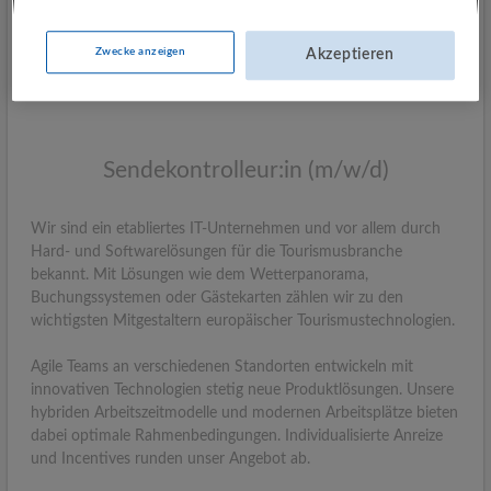
Zwecke anzeigen
Akzeptieren
Sendekontrolleur:in (m/w/d)
Wir sind ein etabliertes IT-Unternehmen und vor allem durch
Hard- und Softwarelösungen für die Tourismusbranche
bekannt. Mit Lösungen wie dem Wetterpanorama,
Buchungssystemen oder Gästekarten zählen wir zu den
wichtigsten Mitgestaltern europäischer Tourismustechnologien.
Agile Teams an verschiedenen Standorten entwickeln mit
innovativen Tech­nologien stetig neue Produktlösungen. Unsere
hybriden Arbeitszeitmodelle und modernen Arbeitsplätze bieten
dabei optimale Rahmenbedingungen. Individualisierte Anreize
und Incentives runden unser Angebot ab.