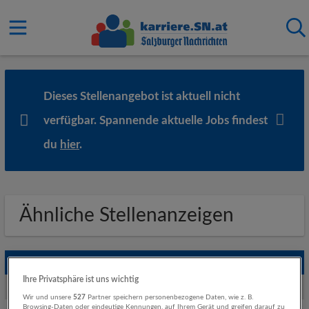
Dieses Stellenangebot ist aktuell nicht
verfügbar. Spannende aktuelle Jobs findest
du
hier
.
Ähnliche Stellenanzeigen
Empfohlene Jobs
Ihre Privatsphäre ist uns wichtig
Weitere Jobs von Raiffeisenverband Salzburg
Wir und unsere
527
Partner speichern personenbezogene Daten, wie z. B.
Browsing-Daten oder eindeutige Kennungen, auf Ihrem Gerät und greifen darauf zu