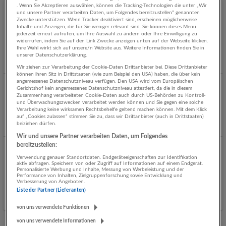
. Wenn Sie Akzeptieren auswählen, können die Tracking-Technologien die unter „Wir
und unsere Partner verarbeiten Daten, um Folgendes bereitzustellen“ genannten
Projektassistenz Immobilienentwicklung (m/w/d)
Zwecke unterstützen. Wenn Tracker deaktiviert sind, erscheinen möglicherweise
Inhalte und Anzeigen, die für Sie weniger relevant sind. Sie können dieses Menü
07.08.2026,
Hajek Riedmann Projekt Oberösterreich u.
jederzeit erneut aufrufen, um Ihre Auswahl zu ändern oder Ihre Einwilligung zu
Salzburg GmbH
widerrufen, indem Sie auf den Link Zwecke anzeigen unten auf der Webseite klicken.
Ihre Wahl wirkt sich auf unsere/n Website aus. Weitere Informationen finden Sie in
Salzburg, 5141 Moosdorf
unserer Datenschutzerklärung.
Wir ziehen zur Verarbeitung der Cookie-Daten Drittanbieter bei. Diese Drittanbieter
können ihren Sitz in Drittstaaten (wie zum Beispiel den USA) haben, die über kein
angemessenes Datenschutzniveau verfügen. Den USA wird vom Europäischen
Gerichtshof kein angemessenes Datenschutzniveau attestiert, da die in diesem
Mitarbeiter Kundendienst (m/w/d)
Zusammenhang verarbeiteten Cookie-Daten auch durch US-Behörden zu Kontroll-
07.08.2026,
XXXLutz KG
und Überwachungszwecken verarbeitet werden können und Sie gegen eine solche
Verarbeitung keine wirksamen Rechtsbehelfe geltend machen können. Mit dem Klick
5302 Henndorf am Wallersee
auf „Cookies zulassen“ stimmen Sie zu, dass wir Drittanbieter (auch in Drittstaaten)
beiziehen dürfen.
Wir und unsere Partner verarbeiten Daten, um Folgendes
bereitzustellen:
JOB-ALARM: Werde das organisatorische Herzstück
Verwendung genauer Standortdaten. Endgeräteeigenschaften zur Identifikation
unseres Teams in Salzburg!
aktiv abfragen. Speichern von oder Zugriff auf Informationen auf einem Endgerät.
Personalisierte Werbung und Inhalte, Messung von Werbeleistung und der
Performance von Inhalten, Zielgruppenforschung sowie Entwicklung und
07.08.2026,
Naturschutzbund Österreich
Verbesserung von Angeboten.
Salzburg
Liste der Partner (Lieferanten)
von uns verwendete Funktionen
von uns verwendete Informationen