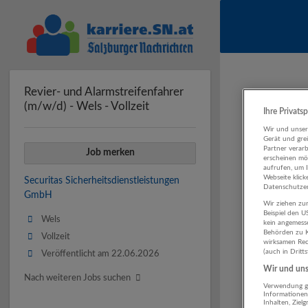
Revier- und Alarmstreifenfahrer
(m/w/d) - Wels - Vollzeit
Ihre Privats
Wir und unse
Gerät und gre
Partner verar
Job merken
erscheinen mög
aufrufen, um 
Webseite klick
Securitas Sicherheitsdienstleistungen
Datenschutzer
GmbH
Wir ziehen zur
Beispiel den 
Wels
kein angemess
Behörden zu K
Vollzeit
wirksamen Rech
(auch in Dritt
Veröffentlicht am 22.06.2026
Wir und unse
Nach weiteren Jobs suchen
Verwendung ge
Informationen
Inhalten, Zie