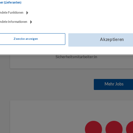
14.07.2026,
Securitas Sicherheitsdienstlei
ner (Lieferanten)
Steyr
ndete Funktionen
Sicherheitsmitarbeiter:in
ndete Informationen
Mitarbeiter Objektschutz/Werkschutz (m/w/d
Zwecke anzeigen
Akzeptieren
14.07.2026,
Securitas Sicherheitsdienstlei
4642 Sattledt
Sicherheitsmitarbeiter:in
Mehr Jobs