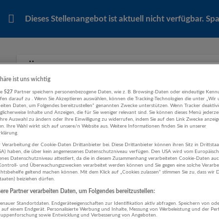
Dieses Stellenangebot ist aktuell nicht verfügbar. S
Ähnliche Stellenanzeigen
phäre ist uns wichtig
re
527
Partner speichern personenbezogene Daten, wie z. B. Browsing-Daten oder eindeutige Kenn
ifen darauf zu . Wenn Sie Akzeptieren auswählen, können die Tracking-Technologien die unter „Wir
Empfohlene Jobs
Weitere Jobs von Securitas S
beiten Daten, um Folgendes bereitzustellen“ genannten Zwecke unterstützen. Wenn Tracker deaktivie
licherweise Inhalte und Anzeigen, die für Sie weniger relevant sind. Sie können dieses Menü jederze
Ihre Auswahl zu ändern oder Ihre Einwilligung zu widerrufen, indem Sie auf den Link Zwecke anzei
en. Ihre Wahl wirkt sich auf unsere/n Website aus. Weitere Informationen finden Sie in unserer
klärung.
Mitarbeiter Einkaufs-MALL (m/w/d) - Vöckl
 Verarbeitung der Cookie-Daten Drittanbieter bei. Diese Drittanbieter können ihren Sitz in Drittsta
14.07.2026,
Securitas Sicherheitsdienstlei
USA) haben, die über kein angemessenes Datenschutzniveau verfügen. Den USA wird vom Europäisc
enes Datenschutzniveau attestiert, da die in diesem Zusammenhang verarbeiteten Cookie-Daten au
Vöcklabruck
ontroll- und Überwachungszwecken verarbeitet werden können und Sie gegen eine solche Verarbe
Sicherheitsmitarbeiter:in
tsbehelfe geltend machen können. Mit dem Klick auf „Cookies zulassen“ stimmen Sie zu, dass wir D
staaten) beiziehen dürfen.
re Partner verarbeiten Daten, um Folgendes bereitzustellen:
nauer Standortdaten. Endgeräteeigenschaften zur Identifikation aktiv abfragen. Speichern von ode
Empfangsmitarbeiter (m/w/d) - Steyr - Teil
 auf einem Endgerät. Personalisierte Werbung und Inhalte, Messung von Werbeleistung und der Pe
lgruppenforschung sowie Entwicklung und Verbesserung von Angeboten.