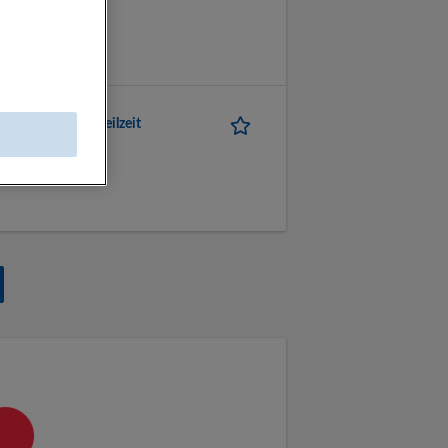
stungen GmbH
) - Sattledt - Teilzeit
stungen GmbH