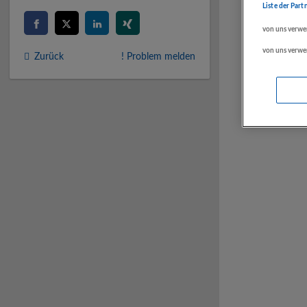
Liste der Part
von uns verwe
von uns verwe
Zurück
! Problem melden