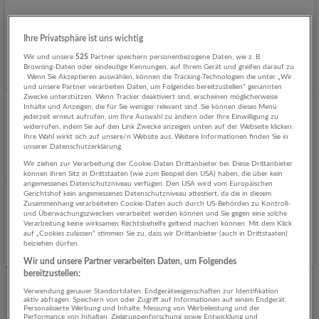
Data Engineer (w/m/d)
Ihre Privatsphäre ist uns wichtig
06.08.2026,
NovaTaste Austria GmbH
Salzburg
Wir und unsere
525
Partner speichern personenbezogene Daten, wie z. B.
Browsing-Daten oder eindeutige Kennungen, auf Ihrem Gerät und greifen darauf zu
Gestern veröffentlicht
. Wenn Sie Akzeptieren auswählen, können die Tracking-Technologien die unter „Wir
und unsere Partner verarbeiten Daten, um Folgendes bereitzustellen“ genannten
Zwecke unterstützen. Wenn Tracker deaktiviert sind, erscheinen möglicherweise
Inhalte und Anzeigen, die für Sie weniger relevant sind. Sie können dieses Menü
Data Engineer (f/m/d)
jederzeit erneut aufrufen, um Ihre Auswahl zu ändern oder Ihre Einwilligung zu
widerrufen, indem Sie auf den Link Zwecke anzeigen unten auf der Webseite klicken.
06.08.2026,
NovaTaste Austria GmbH
Ihre Wahl wirkt sich auf unsere/n Website aus. Weitere Informationen finden Sie in
Salzburg
unserer Datenschutzerklärung.
Gestern veröffentlicht
Wir ziehen zur Verarbeitung der Cookie-Daten Drittanbieter bei. Diese Drittanbieter
können ihren Sitz in Drittstaaten (wie zum Beispiel den USA) haben, die über kein
angemessenes Datenschutzniveau verfügen. Den USA wird vom Europäischen
Gerichtshof kein angemessenes Datenschutzniveau attestiert, da die in diesem
Zahnärztliche Fachassistenz
Zusammenhang verarbeiteten Cookie-Daten auch durch US-Behörden zu Kontroll-
und Überwachungszwecken verarbeitet werden können und Sie gegen eine solche
06.08.2026,
Österreichische Gesundheitskasse
Verarbeitung keine wirksamen Rechtsbehelfe geltend machen können. Mit dem Klick
Mittersill
auf „Cookies zulassen“ stimmen Sie zu, dass wir Drittanbieter (auch in Drittstaaten)
beiziehen dürfen.
Gestern veröffentlicht
Wir und unsere Partner verarbeiten Daten, um Folgendes
bereitzustellen:
Verwendung genauer Standortdaten. Endgeräteeigenschaften zur Identifikation
aktiv abfragen. Speichern von oder Zugriff auf Informationen auf einem Endgerät.
Mehr Jobs
Personalisierte Werbung und Inhalte, Messung von Werbeleistung und der
Performance von Inhalten, Zielgruppenforschung sowie Entwicklung und