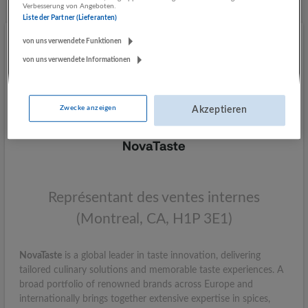
Verbesserung von Angeboten.
Liste der Partner (Lieferanten)
von uns verwendete Funktionen
von uns verwendete Informationen
Zwecke anzeigen
Akzeptieren
Représentant des ventes internes
(Montreal, CA, H1P 3E1)
NovaTaste
is a global leader in taste innovation, delivering
tailored culinary solutions and memorable taste experiences. A
broad portfolio of renowned brands across Europe and
internationally brings together extensive expertise in spices,