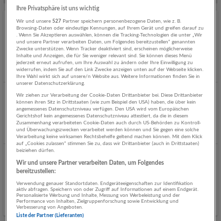
Ihre Privatsphäre ist uns wichtig
Wir und unsere
527
Partner speichern personenbezogene Daten, wie z. B.
LADEKRAN- C/E Fahrer/in - Rachbauer-Kran,
Browsing-Daten oder eindeutige Kennungen, auf Ihrem Gerät und greifen darauf zu
. Wenn Sie Akzeptieren auswählen, können die Tracking-Technologien die unter „Wir
Salzburg-Siezenheim
und unsere Partner verarbeiten Daten, um Folgendes bereitzustellen“ genannten
07.08.2026,
Rachbauer-Kran, Salzburg
Zwecke unterstützen. Wenn Tracker deaktiviert sind, erscheinen möglicherweise
Inhalte und Anzeigen, die für Sie weniger relevant sind. Sie können dieses Menü
Salzburg, Wals-Siezenheim
jederzeit erneut aufrufen, um Ihre Auswahl zu ändern oder Ihre Einwilligung zu
widerrufen, indem Sie auf den Link Zwecke anzeigen unten auf der Webseite klicken.
NEU
Ihre Wahl wirkt sich auf unsere/n Website aus. Weitere Informationen finden Sie in
unserer Datenschutzerklärung.
Wir ziehen zur Verarbeitung der Cookie-Daten Drittanbieter bei. Diese Drittanbieter
Senior Maschinenbauingenieur Mechanik (m/w/d)
können ihren Sitz in Drittstaaten (wie zum Beispiel den USA) haben, die über kein
angemessenes Datenschutzniveau verfügen. Den USA wird vom Europäischen
06.08.2026,
Rehrl + Partner Personalberatung GmbH
Gerichtshof kein angemessenes Datenschutzniveau attestiert, da die in diesem
Salzburg
Zusammenhang verarbeiteten Cookie-Daten auch durch US-Behörden zu Kontroll-
und Überwachungszwecken verarbeitet werden können und Sie gegen eine solche
Gestern veröffentlicht
Verarbeitung keine wirksamen Rechtsbehelfe geltend machen können. Mit dem Klick
auf „Cookies zulassen“ stimmen Sie zu, dass wir Drittanbieter (auch in Drittstaaten)
beiziehen dürfen.
Hausdienst/Technik und Veranstaltungsbetreuung
Wir und unsere Partner verarbeiten Daten, um Folgendes
Universitätsplatz 1
bereitzustellen:
05.08.2026,
Paris Lodron-Universität Salzburg
Verwendung genauer Standortdaten. Endgeräteeigenschaften zur Identifikation
aktiv abfragen. Speichern von oder Zugriff auf Informationen auf einem Endgerät.
Salzburg
Personalisierte Werbung und Inhalte, Messung von Werbeleistung und der
Performance von Inhalten, Zielgruppenforschung sowie Entwicklung und
Vor 2 Tagen veröffentlicht
Verbesserung von Angeboten.
Liste der Partner (Lieferanten)