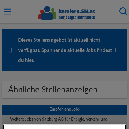
Dieses Stellenangebot ist aktuell nicht
verfügbar. Spannende aktuelle Jobs findest
du
hier
.
Ähnliche Stellenanzeigen
Empfohlene Jobs
Weitere Jobs von Salzburg AG für Energie, Verkehr und
Telekommunikation