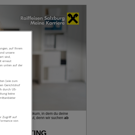
ungen, auf Ihrem
 und unsere
rt sind,
it erneut
gen unten auf der
aten (wie zum
hen Gerichtshof
ch durch US-
itung keine
rittanbieter
r Zugriff auf
rformance von