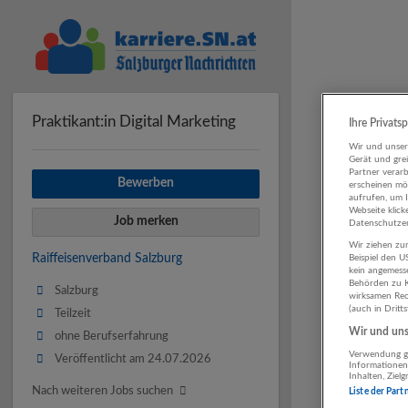
Praktikant:in Digital Marketing
Ihre Privats
Wir und unse
Gerät und gre
Partner verar
Bewerben
erscheinen mög
aufrufen, um 
Webseite klick
Job merken
Datenschutzer
Wir ziehen zur
Raiffeisenverband Salzburg
Beispiel den 
kein angemess
Behörden zu K
Salzburg
wirksamen Rech
(auch in Dritt
Teilzeit
Wir und unse
ohne Berufserfahrung
Verwendung ge
Veröffentlicht am 24.07.2026
Informationen
Inhalten, Zie
Nach weiteren Jobs suchen
Liste der Part