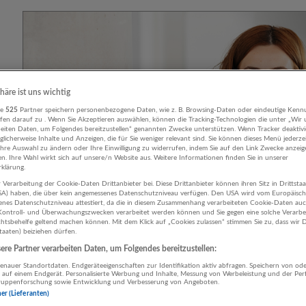
phäre ist uns wichtig
re
525
Partner speichern personenbezogene Daten, wie z. B. Browsing-Daten oder eindeutige Kenn
ifen darauf zu . Wenn Sie Akzeptieren auswählen, können die Tracking-Technologien die unter „Wir
beiten Daten, um Folgendes bereitzustellen“ genannten Zwecke unterstützen. Wenn Tracker deaktivie
licherweise Inhalte und Anzeigen, die für Sie weniger relevant sind. Sie können dieses Menü jederze
Ihre Auswahl zu ändern oder Ihre Einwilligung zu widerrufen, indem Sie auf den Link Zwecke anzei
en. Ihre Wahl wirkt sich auf unsere/n Website aus. Weitere Informationen finden Sie in unserer
klärung.
 Verarbeitung der Cookie-Daten Drittanbieter bei. Diese Drittanbieter können ihren Sitz in Drittsta
USA) haben, die über kein angemessenes Datenschutzniveau verfügen. Den USA wird vom Europäisc
enes Datenschutzniveau attestiert, da die in diesem Zusammenhang verarbeiteten Cookie-Daten au
ontroll- und Überwachungszwecken verarbeitet werden können und Sie gegen eine solche Verarbe
tsbehelfe geltend machen können. Mit dem Klick auf „Cookies zulassen“ stimmen Sie zu, dass wir D
staaten) beiziehen dürfen.
re Partner verarbeiten Daten, um Folgendes bereitzustellen:
nauer Standortdaten. Endgeräteeigenschaften zur Identifikation aktiv abfragen. Speichern von ode
 auf einem Endgerät. Personalisierte Werbung und Inhalte, Messung von Werbeleistung und der Pe
lgruppenforschung sowie Entwicklung und Verbesserung von Angeboten.
ner (Lieferanten)