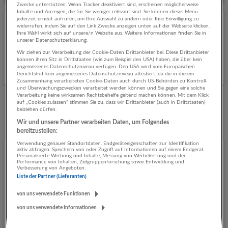
Zwecke unterstützen. Wenn Tracker deaktiviert sind, erscheinen möglicherweise
Inhalte und Anzeigen, die für Sie weniger relevant sind. Sie können dieses Menü
jederzeit erneut aufrufen, um Ihre Auswahl zu ändern oder Ihre Einwilligung zu
Monteur:in Elektrotechnik
widerrufen, indem Sie auf den Link Zwecke anzeigen unten auf der Webseite klicken.
Ihre Wahl wirkt sich auf unsere/n Website aus. Weitere Informationen finden Sie in
02.07.2026,
Salzburg AG für Energie, Verkehr und
unserer Datenschutzerklärung.
Telekommunikation
Wir ziehen zur Verarbeitung der Cookie-Daten Drittanbieter bei. Diese Drittanbieter
können ihren Sitz in Drittstaaten (wie zum Beispiel den USA) haben, die über kein
Bruck an der Großglocknerstraße
angemessenes Datenschutzniveau verfügen. Den USA wird vom Europäischen
Gerichtshof kein angemessenes Datenschutzniveau attestiert, da die in diesem
Zusammenhang verarbeiteten Cookie-Daten auch durch US-Behörden zu Kontroll-
und Überwachungszwecken verarbeitet werden können und Sie gegen eine solche
Verarbeitung keine wirksamen Rechtsbehelfe geltend machen können. Mit dem Klick
auf „Cookies zulassen“ stimmen Sie zu, dass wir Drittanbieter (auch in Drittstaaten)
beiziehen dürfen.
Mehr Jobs
Wir und unsere Partner verarbeiten Daten, um Folgendes
bereitzustellen:
Verwendung genauer Standortdaten. Endgeräteeigenschaften zur Identifikation
aktiv abfragen. Speichern von oder Zugriff auf Informationen auf einem Endgerät.
Personalisierte Werbung und Inhalte, Messung von Werbeleistung und der
Performance von Inhalten, Zielgruppenforschung sowie Entwicklung und
Verbesserung von Angeboten.
Liste der Partner (Lieferanten)
von uns verwendete Funktionen
von uns verwendete Informationen