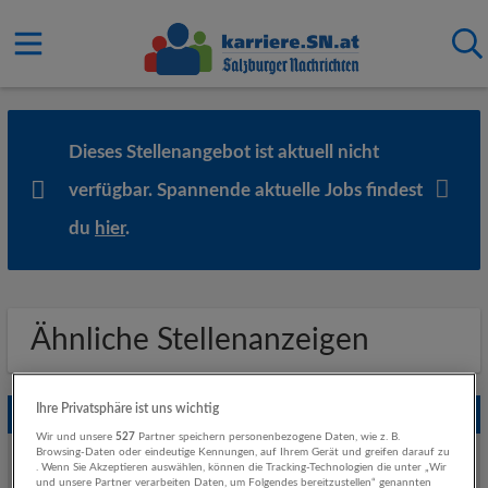
Dieses Stellenangebot ist aktuell nicht
verfügbar. Spannende aktuelle Jobs findest
du
hier
.
Ähnliche Stellenanzeigen
Ihre Privatsphäre ist uns wichtig
Empfohlene Jobs
Wir und unsere
527
Partner speichern personenbezogene Daten, wie z. B.
Weitere Jobs von Salzburg AG für Energie, Verkehr und
Browsing-Daten oder eindeutige Kennungen, auf Ihrem Gerät und greifen darauf zu
. Wenn Sie Akzeptieren auswählen, können die Tracking-Technologien die unter „Wir
Telekommunikation
und unsere Partner verarbeiten Daten, um Folgendes bereitzustellen“ genannten