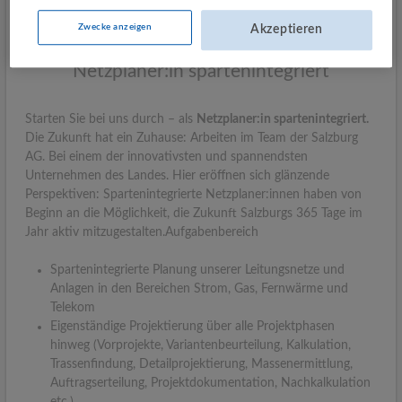
Zwecke anzeigen
Akzeptieren
Netzplaner:in spartenintegriert
Starten Sie bei uns durch – als
Netzplaner:in spartenintegriert.
Die Zukunft hat ein Zuhause: Arbeiten im Team der Salzburg
AG. Bei einem der innovativsten und spannendsten
Unternehmen des Landes. Hier eröffnen sich glänzende
Perspektiven: Spartenintegrierte Netzplaner:innen haben von
Beginn an die Möglichkeit, die Zukunft Salzburgs 365 Tage im
Jahr aktiv mitzugestalten.Aufgabenbereich
Spartenintegrierte Planung unserer Leitungsnetze und
Anlagen in den Bereichen Strom, Gas, Fernwärme und
Telekom
Eigenständige Projektierung über alle Projektphasen
hinweg (Vorprojekte, Variantenbeurteilung, Kalkulation,
Trassenfindung, Detailprojektierung, Massenermittlung,
Auftragserteilung, Projektdokumentation, Nachkalkulation
etc.)