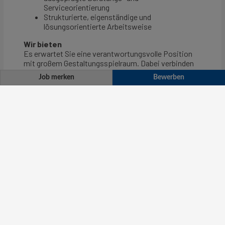
Job merken
Bewerben
International Payroll Specialist (m/w/d)
Bewerben
Job merken