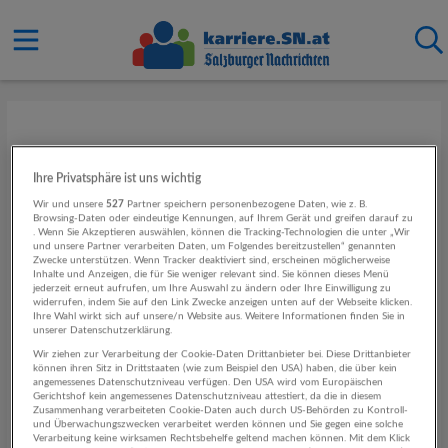
Ihre Privatsphäre ist uns wichtig
Wir und unsere
527
Partner speichern personenbezogene Daten, wie z. B.
Browsing-Daten oder eindeutige Kennungen, auf Ihrem Gerät und greifen darauf zu
. Wenn Sie Akzeptieren auswählen, können die Tracking-Technologien die unter „Wir
und unsere Partner verarbeiten Daten, um Folgendes bereitzustellen“ genannten
Zwecke unterstützen. Wenn Tracker deaktiviert sind, erscheinen möglicherweise
Inhalte und Anzeigen, die für Sie weniger relevant sind. Sie können dieses Menü
jederzeit erneut aufrufen, um Ihre Auswahl zu ändern oder Ihre Einwilligung zu
widerrufen, indem Sie auf den Link Zwecke anzeigen unten auf der Webseite klicken.
Ihre Wahl wirkt sich auf unsere/n Website aus. Weitere Informationen finden Sie in
unserer Datenschutzerklärung.
Wir ziehen zur Verarbeitung der Cookie-Daten Drittanbieter bei. Diese Drittanbieter
können ihren Sitz in Drittstaaten (wie zum Beispiel den USA) haben, die über kein
angemessenes Datenschutzniveau verfügen. Den USA wird vom Europäischen
Gerichtshof kein angemessenes Datenschutzniveau attestiert, da die in diesem
Zusammenhang verarbeiteten Cookie-Daten auch durch US-Behörden zu Kontroll-
und Überwachungszwecken verarbeitet werden können und Sie gegen eine solche
Verarbeitung keine wirksamen Rechtsbehelfe geltend machen können. Mit dem Klick