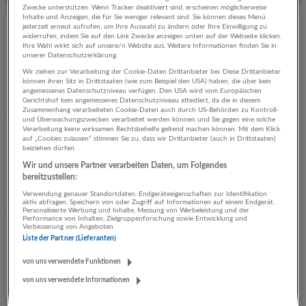
Zwecke unterstützen. Wenn Tracker deaktiviert sind, erscheinen möglicherweise
Inhalte und Anzeigen, die für Sie weniger relevant sind. Sie können dieses Menü
jederzeit erneut aufrufen, um Ihre Auswahl zu ändern oder Ihre Einwilligung zu
LKW Fahrer/in für Ladekran - Rachbauer-Kran,
widerrufen, indem Sie auf den Link Zwecke anzeigen unten auf der Webseite klicken.
Ihre Wahl wirkt sich auf unsere/n Website aus. Weitere Informationen finden Sie in
Salzburg-Siezenheim
unserer Datenschutzerklärung.
08.08.2026,
Rachbauer-Kran, Salzburg
Wir ziehen zur Verarbeitung der Cookie-Daten Drittanbieter bei. Diese Drittanbieter
Wals-Siezenheim, Österreich
können ihren Sitz in Drittstaaten (wie zum Beispiel den USA) haben, die über kein
angemessenes Datenschutzniveau verfügen. Den USA wird vom Europäischen
Gestern veröffentlicht
Gerichtshof kein angemessenes Datenschutzniveau attestiert, da die in diesem
Zusammenhang verarbeiteten Cookie-Daten auch durch US-Behörden zu Kontroll-
und Überwachungszwecken verarbeitet werden können und Sie gegen eine solche
Verarbeitung keine wirksamen Rechtsbehelfe geltend machen können. Mit dem Klick
LADEKRAN- C/E Fahrer/in - Rachbauer-Kran,
auf „Cookies zulassen“ stimmen Sie zu, dass wir Drittanbieter (auch in Drittstaaten)
Salzburg-Siezenheim
beiziehen dürfen.
Wir und unsere Partner verarbeiten Daten, um Folgendes
07.08.2026,
Rachbauer-Kran, Salzburg
bereitzustellen:
Salzburg, Wals-Siezenheim
Verwendung genauer Standortdaten. Endgeräteeigenschaften zur Identifikation
Vor 2 Tagen veröffentlicht
aktiv abfragen. Speichern von oder Zugriff auf Informationen auf einem Endgerät.
Personalisierte Werbung und Inhalte, Messung von Werbeleistung und der
Performance von Inhalten, Zielgruppenforschung sowie Entwicklung und
Verbesserung von Angeboten.
Senior Maschinenbauingenieur Mechanik (m/w/d)
Liste der Partner (Lieferanten)
06.08.2026,
Rehrl + Partner Personalberatung GmbH
von uns verwendete Funktionen
Salzburg
von uns verwendete Informationen