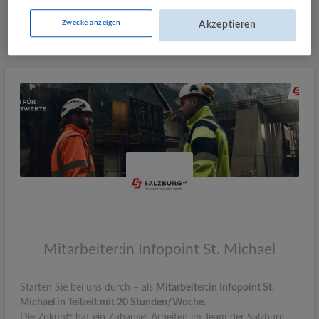
Zwecke anzeigen
Akzeptieren
Mehr Jobs
Mitarbeiter:in Infopoint St. Michael
Starten Sie bei uns durch – als
Mitarbeiter:in Infopoint St.
Michael in Teilzeit mit 20 Stunden/Woche.
Die Zukunft hat ein Zuhause: Arbeiten im Team der Salzburg