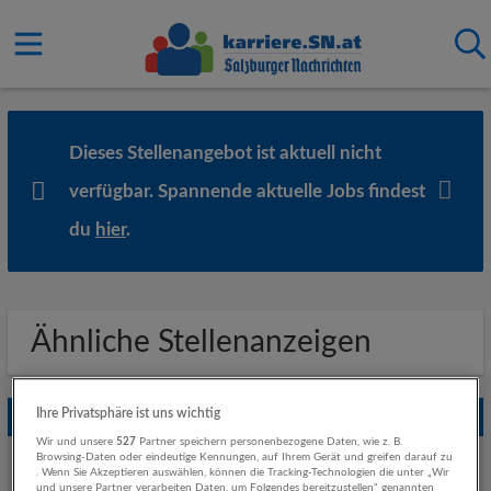
Dieses Stellenangebot ist aktuell nicht
verfügbar. Spannende aktuelle Jobs findest
du
hier
.
Ähnliche Stellenanzeigen
Ihre Privatsphäre ist uns wichtig
Empfohlene Jobs
Wir und unsere
527
Partner speichern personenbezogene Daten, wie z. B.
Weitere Jobs von Salzburg AG für Energie, Verkehr und
Browsing-Daten oder eindeutige Kennungen, auf Ihrem Gerät und greifen darauf zu
. Wenn Sie Akzeptieren auswählen, können die Tracking-Technologien die unter „Wir
Telekommunikation
und unsere Partner verarbeiten Daten, um Folgendes bereitzustellen“ genannten