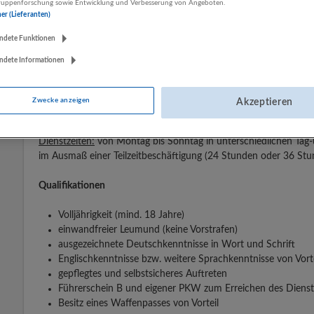
lgruppenforschung sowie Entwicklung und Verbesserung von Angeboten.
Beschäftigten Möglichkeiten zur Ausbildung, Entwicklung und W
ner (Lieferanten)
sichere Gefühl der Stabilität und des Vertrauens, das ein namha
ndete Funktionen
Stellenbeschreibung
ndete Informationen
Durchführung von Kontrollrundgängen im Innenbereich (Fer
Sicherstellung von Ordnung und Sicherheit am Objekt
Zwecke anzeigen
Akzeptieren
Einleitung von Maßnahmen bei besonderen Vorfällen
Dienstzeiten:
von Montag bis Sonntag in unterschiedlichen Tag
im Ausmaß einer Teilzeitbeschäftigung (24 Stunden oder 36 Stu
Qualifikationen
Volljährigkeit (mind. 18 Jahre)
einwandfreier Leumund (keine Vorstrafen)
ausgezeichnete Deutschkenntnisse in Wort und Schrift
Englischkenntnisse bzw. weitere Sprachkenntnisse von Vorte
gepflegtes und selbstsicheres Auftreten
Führerschein B und eigener PKW zum Erreichen des Diensto
Besitz eines Waffenpasses von Vorteil