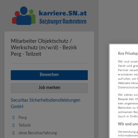
Mitarbeiter Objektschutz /
Werkschutz (m/w/d) - Bezirk
Perg - Teilzeit
Ihre Privats
Wir und unse
Gerät und gre
Partner verar
Bewerben
erscheinen mög
aufrufen, um 
Webseite klick
Job merken
Datenschutzer
Wir ziehen zur
Beispiel den 
Securitas Sicherheitsdienstleistungen
kein angemess
GmbH
Behörden zu K
wirksamen Rech
(auch in Dritt
Perg
Wir und unse
Teilzeit
Verwendung ge
ohne Berufserfahrung
Informationen