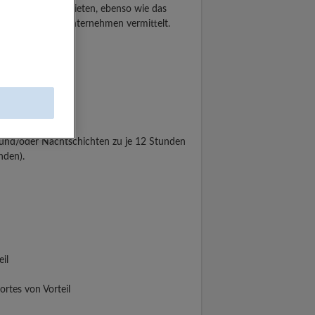
eiterbildung zu bieten, ebenso wie das
ftes weltweites Unternehmen vermittelt.
tigungshalle)
-und/oder Nachtschichten zu je 12 Stunden
nden).
il
rtes von Vorteil