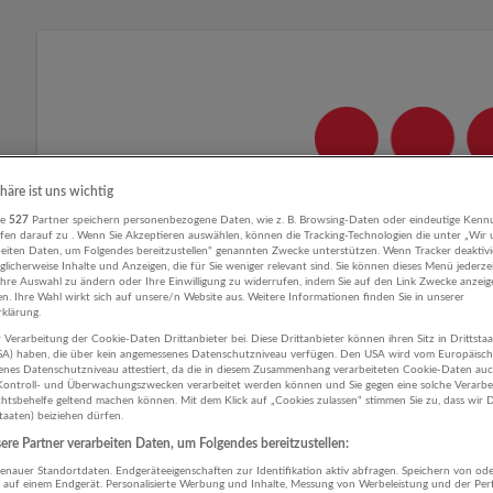
phäre ist uns wichtig
re
527
Partner speichern personenbezogene Daten, wie z. B. Browsing-Daten oder eindeutige Kenn
ifen darauf zu . Wenn Sie Akzeptieren auswählen, können die Tracking-Technologien die unter „Wir
beiten Daten, um Folgendes bereitzustellen“ genannten Zwecke unterstützen. Wenn Tracker deaktivie
licherweise Inhalte und Anzeigen, die für Sie weniger relevant sind. Sie können dieses Menü jederze
Ihre Auswahl zu ändern oder Ihre Einwilligung zu widerrufen, indem Sie auf den Link Zwecke anzei
en. Ihre Wahl wirkt sich auf unsere/n Website aus. Weitere Informationen finden Sie in unserer
Mitarbeiter Objektschutz / W
klärung.
 Verarbeitung der Cookie-Daten Drittanbieter bei. Diese Drittanbieter können ihren Sitz in Drittsta
Bezirk Perg - Te
USA) haben, die über kein angemessenes Datenschutzniveau verfügen. Den USA wird vom Europäisc
enes Datenschutzniveau attestiert, da die in diesem Zusammenhang verarbeiteten Cookie-Daten au
ontroll- und Überwachungszwecken verarbeitet werden können und Sie gegen eine solche Verarbe
tsbehelfe geltend machen können. Mit dem Klick auf „Cookies zulassen“ stimmen Sie zu, dass wir D
Unternehmensbeschreibung
staaten) beiziehen dürfen.
re Partner verarbeiten Daten, um Folgendes bereitzustellen:
Jeden Tag und überall auf der Welt sorgen unsere Helden des All
nauer Standortdaten. Endgeräteeigenschaften zur Identifikation aktiv abfragen. Speichern von ode
dass sich Menschen sicherer fühlen. Wir bei Securitas betrachte
 auf einem Endgerät. Personalisierte Werbung und Inhalte, Messung von Werbeleistung und der Pe