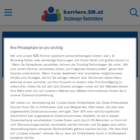
Dieses Stellenangebot ist aktuell nicht
Ihre Privatsphäre ist uns wichtig
verfügbar. Spannende aktuelle Jobs findest
Wir und unsere
525
Partner speichern personenbezogene Daten, wie z. B.
Browsing-Daten oder eindeutige Kennungen, auf Ihrem Gerät und greifen darauf zu
du
hier
.
. Wenn Sie Akzeptieren auswählen, können die Tracking-Technologien die unter „Wir
und unsere Partner verarbeiten Daten, um Folgendes bereitzustellen“ genannten
Zwecke unterstützen. Wenn Tracker deaktiviert sind, erscheinen möglicherweise
Inhalte und Anzeigen, die für Sie weniger relevant sind. Sie können dieses Menü
jederzeit erneut aufrufen, um Ihre Auswahl zu ändern oder Ihre Einwilligung zu
widerrufen, indem Sie auf den Link Zwecke anzeigen unten auf der Webseite klicken.
Ihre Wahl wirkt sich auf unsere/n Website aus. Weitere Informationen finden Sie in
Ähnliche Stellenanzeigen
unserer Datenschutzerklärung.
Wir ziehen zur Verarbeitung der Cookie-Daten Drittanbieter bei. Diese Drittanbieter
können ihren Sitz in Drittstaaten (wie zum Beispiel den USA) haben, die über kein
angemessenes Datenschutzniveau verfügen. Den USA wird vom Europäischen
Gerichtshof kein angemessenes Datenschutzniveau attestiert, da die in diesem
Zusammenhang verarbeiteten Cookie-Daten auch durch US-Behörden zu Kontroll-
Friseur:in (w/m/d)
und Überwachungszwecken verarbeitet werden können und Sie gegen eine solche
Verarbeitung keine wirksamen Rechtsbehelfe geltend machen können. Mit dem Klick
09.07.2026,
Mauro Friseursalon
auf „Cookies zulassen“ stimmen Sie zu, dass wir Drittanbieter (auch in Drittstaaten)
Hallein
beiziehen dürfen.