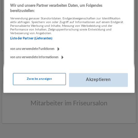
Wir und unsere Partner verarbeiten Daten, um Folgendes
bereitzustellen:
Verwendung genauer Standortdaten. Endgeräteeigenschaften zur Identifikation
Portier (m/w/d)
aktiv abfragen. Speichern von oder Zugriff auf Informationen auf einem Endgerät.
Personalisierte Werbung und Inhalte, Messung von Werbeleistung und der
17.06.2026,
binderholz Gruppe
Performance von Inhalten, Zielgruppenforschung sowie Entwicklung und
Verbesserung von Angeboten.
Hallein
Liste der Partner (Lieferanten)
von uns verwendete Funktionen
von uns verwendete Informationen
Mehr Jobs
Zwecke anzeigen
Akzeptieren
Mitarbeiter im Friseursalon