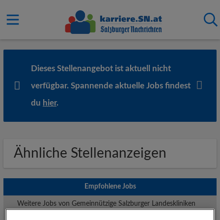
Dieses Stellenangebot ist aktuell nicht
verfügbar. Spannende aktuelle Jobs findest
du
hier
.
Ähnliche Stellenanzeigen
Empfohlene Jobs
Weitere Jobs von Gemeinnützige Salzburger Landeskliniken
Betriebsgesellschaft mbH (SALK)