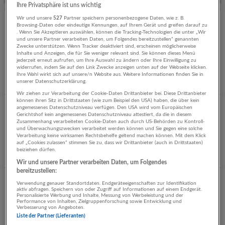
Ihre Privatsphäre ist uns wichtig
Wir und unsere
527
Partner speichern personenbezogene Daten, wie z. B.
Browsing-Daten oder eindeutige Kennungen, auf Ihrem Gerät und greifen darauf zu
NOTFALLSANITÄTER (m/w/d) für die
. Wenn Sie Akzeptieren auswählen, können die Tracking-Technologien die unter „Wir
Ausbildungsakademie (Teilzeit)
und unsere Partner verarbeiten Daten, um Folgendes bereitzustellen“ genannten
Zwecke unterstützen. Wenn Tracker deaktiviert sind, erscheinen möglicherweise
07.08.2026,
Österreichisches Rotes Kreuz, Landesverband
Inhalte und Anzeigen, die für Sie weniger relevant sind. Sie können dieses Menü
Salzburg
jederzeit erneut aufrufen, um Ihre Auswahl zu ändern oder Ihre Einwilligung zu
widerrufen, indem Sie auf den Link Zwecke anzeigen unten auf der Webseite klicken.
Salzburg
Ihre Wahl wirkt sich auf unsere/n Website aus. Weitere Informationen finden Sie in
unserer Datenschutzerklärung.
Gestern veröffentlicht
Wir ziehen zur Verarbeitung der Cookie-Daten Drittanbieter bei. Diese Drittanbieter
können ihren Sitz in Drittstaaten (wie zum Beispiel den USA) haben, die über kein
angemessenes Datenschutzniveau verfügen. Den USA wird vom Europäischen
Assistenzarzt/-ärztin für Herzchirurgie (w/m/d)
Gerichtshof kein angemessenes Datenschutzniveau attestiert, da die in diesem
Zusammenhang verarbeiteten Cookie-Daten auch durch US-Behörden zu Kontroll-
06.08.2026,
Gemeinnützige Salzburger Landeskliniken
und Überwachungszwecken verarbeitet werden können und Sie gegen eine solche
Betriebsgesellschaft mbH (SALK)
Verarbeitung keine wirksamen Rechtsbehelfe geltend machen können. Mit dem Klick
auf „Cookies zulassen“ stimmen Sie zu, dass wir Drittanbieter (auch in Drittstaaten)
Salzburg
beiziehen dürfen.
Vor 2 Tagen veröffentlicht
Wir und unsere Partner verarbeiten Daten, um Folgendes
bereitzustellen:
Logopäde/-in (w/m/d)
Verwendung genauer Standortdaten. Endgeräteeigenschaften zur Identifikation
aktiv abfragen. Speichern von oder Zugriff auf Informationen auf einem Endgerät.
Personalisierte Werbung und Inhalte, Messung von Werbeleistung und der
06.08.2026,
Gemeinnützige Salzburger Landeskliniken
Performance von Inhalten, Zielgruppenforschung sowie Entwicklung und
Betriebsgesellschaft mbH (SALK)
Verbesserung von Angeboten.
Liste der Partner (Lieferanten)
Salzburg