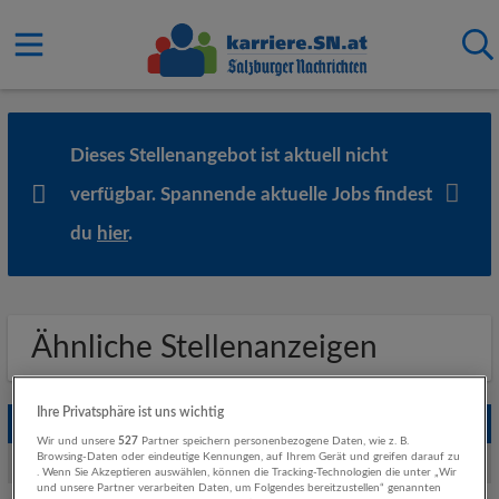
Dieses Stellenangebot ist aktuell nicht
verfügbar. Spannende aktuelle Jobs findest
du
hier
.
Ähnliche Stellenanzeigen
Ihre Privatsphäre ist uns wichtig
Empfohlene Jobs
Wir und unsere
527
Partner speichern personenbezogene Daten, wie z. B.
Browsing-Daten oder eindeutige Kennungen, auf Ihrem Gerät und greifen darauf zu
Weitere Jobs von Rehrl + Partner Personalberatung GmbH
. Wenn Sie Akzeptieren auswählen, können die Tracking-Technologien die unter „Wir
und unsere Partner verarbeiten Daten, um Folgendes bereitzustellen“ genannten