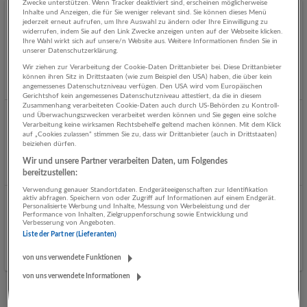
Zwecke unterstützen. Wenn Tracker deaktiviert sind, erscheinen möglicherweise
Inhalte und Anzeigen, die für Sie weniger relevant sind. Sie können dieses Menü
Buchhalter:in – mind. 30 Std. bzw. Vollzeit - Standort:
jederzeit erneut aufrufen, um Ihre Auswahl zu ändern oder Ihre Einwilligung zu
widerrufen, indem Sie auf den Link Zwecke anzeigen unten auf der Webseite klicken.
5120 St. Pantaleon
Ihre Wahl wirkt sich auf unsere/n Website aus. Weitere Informationen finden Sie in
unserer Datenschutzerklärung.
08.08.2026,
Natschläger Transportgesellschaft m.b.H.
5120 St. Pantaleon
Wir ziehen zur Verarbeitung der Cookie-Daten Drittanbieter bei. Diese Drittanbieter
können ihren Sitz in Drittstaaten (wie zum Beispiel den USA) haben, die über kein
NEU
angemessenes Datenschutzniveau verfügen. Den USA wird vom Europäischen
Gerichtshof kein angemessenes Datenschutzniveau attestiert, da die in diesem
Zusammenhang verarbeiteten Cookie-Daten auch durch US-Behörden zu Kontroll-
und Überwachungszwecken verarbeitet werden können und Sie gegen eine solche
Mitarbeiter/in in der Buchhaltung (m/w/d)
Verarbeitung keine wirksamen Rechtsbehelfe geltend machen können. Mit dem Klick
auf „Cookies zulassen“ stimmen Sie zu, dass wir Drittanbieter (auch in Drittstaaten)
07.08.2026,
Sanitär-Heinze GmbH & Co. KG
beiziehen dürfen.
39040 Auer, Autonome Provinz Bozen - Südtirol, Italien
Wir und unsere Partner verarbeiten Daten, um Folgendes
Gestern veröffentlicht
bereitzustellen:
Verwendung genauer Standortdaten. Endgeräteeigenschaften zur Identifikation
aktiv abfragen. Speichern von oder Zugriff auf Informationen auf einem Endgerät.
Kaufmännische Sachbearbeitung (alle Geschlechter)
Personalisierte Werbung und Inhalte, Messung von Werbeleistung und der
Performance von Inhalten, Zielgruppenforschung sowie Entwicklung und
Verbesserung von Angeboten.
05.08.2026,
Chef Partie Catering
Liste der Partner (Lieferanten)
Salzburg
von uns verwendete Funktionen
von uns verwendete Informationen