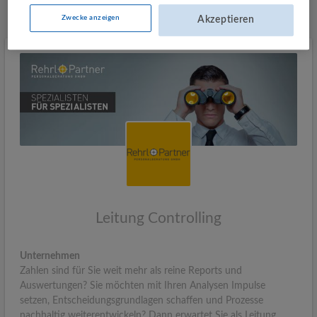
Mehr Jobs
Zwecke anzeigen
Akzeptieren
Leitung Controlling
Unternehmen
Zahlen sind für Sie weit mehr als reine Reports und
Auswertungen? Sie möchten mit Ihren Analysen Impulse
setzen, Entscheidungsgrundlagen schaffen und Prozesse
nachhaltig weiterentwickeln? Dann erwartet Sie als Leitung