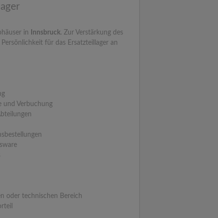
lager
ohäuser in
Innsbruck
. Zur Verstärkung des
Persönlichkeit für das Ersatzteillager an
ng
e und Verbuchung
bteilungen
nsbestellungen
sware
s
n oder technischen Bereich
rteil