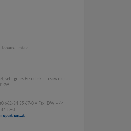
Autohaus-Umfeld
t, sehr gutes Betriebsklima sowie ein
n-PKW.
43/(0)662/84 35 67-0 • Fax: DW – 44
77 87 19-0
ropartners.at