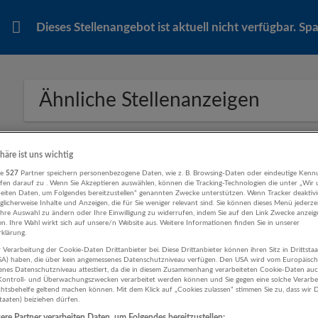
Dieses Stellenangebot ist aktuell nicht verfügbar. S
Ähnliche Stellenanzeigen
Empfohlene
Weitere Jobs von Iro & Partners P
phäre ist uns wichtig
Jobs
re
527
Partner speichern personenbezogene Daten, wie z. B. Browsing-Daten oder eindeutige Kenn
ifen darauf zu . Wenn Sie Akzeptieren auswählen, können die Tracking-Technologien die unter „Wir
beiten Daten, um Folgendes bereitzustellen“ genannten Zwecke unterstützen. Wenn Tracker deaktivie
licherweise Inhalte und Anzeigen, die für Sie weniger relevant sind. Sie können dieses Menü jederze
Projektleiter Elektrotechnik (m/w/d)
Ihre Auswahl zu ändern oder Ihre Einwilligung zu widerrufen, indem Sie auf den Link Zwecke anzei
en. Ihre Wahl wirkt sich auf unsere/n Website aus. Weitere Informationen finden Sie in unserer
26.02.2026,
Fiegl & Spielberger GmbH
klärung.
Innsbruck
 Verarbeitung der Cookie-Daten Drittanbieter bei. Diese Drittanbieter können ihren Sitz in Drittsta
USA) haben, die über kein angemessenes Datenschutzniveau verfügen. Den USA wird vom Europäisc
Technik, Ingenieurwesen | Geschäftsführung, 
enes Datenschutzniveau attestiert, da die in diesem Zusammenhang verarbeiteten Cookie-Daten au
ontroll- und Überwachungszwecken verarbeitet werden können und Sie gegen eine solche Verarbe
tsbehelfe geltend machen können. Mit dem Klick auf „Cookies zulassen“ stimmen Sie zu, dass wir D
staaten) beiziehen dürfen.
re Partner verarbeiten Daten, um Folgendes bereitzustellen: