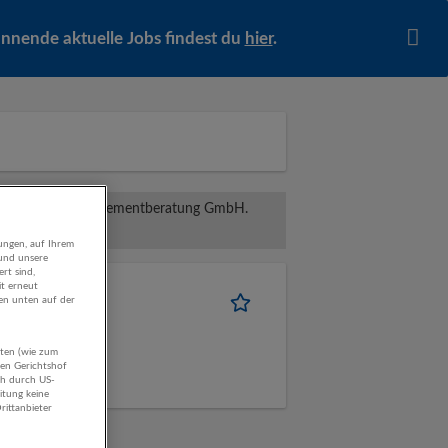
pannende aktuelle Jobs findest du
hier
.
ersonal- und Managementberatung GmbH.
ungen, auf Ihrem
 und unsere
rt sind,
it erneut
gen unten auf der
aten (wie zum
hen Gerichtshof
Leitung
ch durch US-
itung keine
rittanbieter