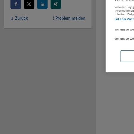
Verwendung ge
Informationen
Inhalten, Zie
Zurück
! Problem melden
Liste der Part
von uns verwe
von uns verwe