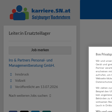
Leiter:in Ersatzteillager
Job merken
Ihre Privats
Iro & Partners Personal- und
Wir und unse
Gerät und gre
Managementberatung GmbH.
Partner verar
erscheinen mög
Innsbruck
aufrufen, um 
Webseite klick
Vollzeit
Datenschutzer
Veröffentlicht am 13.07.2026
Wir ziehen zur
Beispiel den 
kein angemess
Nach weiteren Jobs suchen
Behörden zu K
wirksamen Rech
(auch in Dritt
Wir und unse