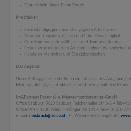
Führerschein Klasse B von Vorteil
Ihre Stärken
Selbstständige, genaue und engagierte Arbeitsweise
Verantwortungsbewusstsein und hohe Zuverlässigkeit
Gute Kommunikationsfähigkeit und Teamorientierung
Freude an strukturiertem Arbeiten in einem dynamischen 
Hands-on-Mentalität und Einsatzbereitschaft
Das Angebot
Unser Auftraggeber bietet Ihnen ein interessantes Aufgabengebie
leistungsabhängiges, attraktives Jahresbruttogehalt plus Firme
Iro&Partners Personal- u. Managementberatungs-GmbH
Office Salzburg: 5020 Salzburg, Reichenhaller Str. 6-8 • Tel:+
Office Wien: 1130 Wien, Hietzinger Kai 191 • Tel:+43/(0)1/8
e-mail:
innsbruck@iro.co.at
• Weitere Stellenangebote:
www.i