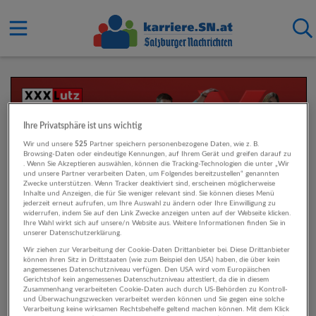
Ihre Privatsphäre ist uns wichtig
Wir und unsere
525
Partner speichern personenbezogene Daten, wie z. B.
Browsing-Daten oder eindeutige Kennungen, auf Ihrem Gerät und greifen darauf zu
. Wenn Sie Akzeptieren auswählen, können die Tracking-Technologien die unter „Wir
und unsere Partner verarbeiten Daten, um Folgendes bereitzustellen“ genannten
Zwecke unterstützen. Wenn Tracker deaktiviert sind, erscheinen möglicherweise
Inhalte und Anzeigen, die für Sie weniger relevant sind. Sie können dieses Menü
jederzeit erneut aufrufen, um Ihre Auswahl zu ändern oder Ihre Einwilligung zu
widerrufen, indem Sie auf den Link Zwecke anzeigen unten auf der Webseite klicken.
Ihre Wahl wirkt sich auf unsere/n Website aus. Weitere Informationen finden Sie in
unserer Datenschutzerklärung.
Wir ziehen zur Verarbeitung der Cookie-Daten Drittanbieter bei. Diese Drittanbieter
können ihren Sitz in Drittstaaten (wie zum Beispiel den USA) haben, die über kein
angemessenes Datenschutzniveau verfügen. Den USA wird vom Europäischen
Gerichtshof kein angemessenes Datenschutzniveau attestiert, da die in diesem
Zusammenhang verarbeiteten Cookie-Daten auch durch US-Behörden zu Kontroll-
und Überwachungszwecken verarbeitet werden können und Sie gegen eine solche
Verarbeitung keine wirksamen Rechtsbehelfe geltend machen können. Mit dem Klick