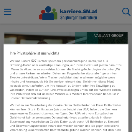
Ihre Privatsphäre ist uns wichtig
Wir und unsere
527
Partner speichern personenbezogene Daten, wie z. B.
Browsing-Daten oder eindeutige Kennungen, auf Ihrem Gerät und greifen darauf zu
. Wenn Sie Akzeptieren auswählen, können die Tracking-Technologien die unter „Wir
und unsere Partner verarbeiten Daten, um Folgendes bereitzustellen“ genannten
Zwecke unterstützen. Wenn Tracker deaktiviert sind, erscheinen möglicherweise
Inhalte und Anzeigen, die für Sie weniger relevant sind. Sie können dieses Menü
jederzeit erneut aufrufen, um Ihre Auswahl zu ändern oder Ihre Einwilligung zu
widerrufen, indem Sie auf den Link Zwecke anzeigen unten auf der Webseite klicken.
Ihre Wahl wirkt sich auf unsere/n Website aus. Weitere Informationen finden Sie in
unserer Datenschutzerklärung.
Wir ziehen zur Verarbeitung der Cookie-Daten Drittanbieter bei. Diese Drittanbieter
können ihren Sitz in Drittstaaten (wie zum Beispiel den USA) haben, die über kein
angemessenes Datenschutzniveau verfügen. Den USA wird vom Europäischen
Gerichtshof kein angemessenes Datenschutzniveau attestiert, da die in diesem
Zusammenhang verarbeiteten Cookie-Daten auch durch US-Behörden zu Kontroll-
und Überwachungszwecken verarbeitet werden können und Sie gegen eine solche
Verarbeitung keine wirksamen Rechtsbehelfe geltend machen können. Mit dem Klick