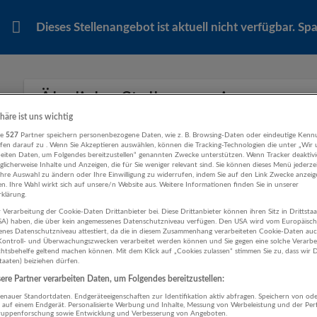
Dieses Stellenangebot ist aktuell nicht verfügbar. S
Ähnliche Stellenanzeigen
phäre ist uns wichtig
re
527
Partner speichern personenbezogene Daten, wie z. B. Browsing-Daten oder eindeutige Kenn
ifen darauf zu . Wenn Sie Akzeptieren auswählen, können die Tracking-Technologien die unter „Wir
beiten Daten, um Folgendes bereitzustellen“ genannten Zwecke unterstützen. Wenn Tracker deaktivie
Abteilungsleitung Feinkost (m/w/d) 38,5 
licherweise Inhalte und Anzeigen, die für Sie weniger relevant sind. Sie können dieses Menü jederze
Ihre Auswahl zu ändern oder Ihre Einwilligung zu widerrufen, indem Sie auf den Link Zwecke anzei
06.08.2026,
SPAR Österreichische Warenha
en. Ihre Wahl wirkt sich auf unsere/n Website aus. Weitere Informationen finden Sie in unserer
klärung.
Bergheim
Vertrieb, Verkauf, Kundenbetreuung
 Verarbeitung der Cookie-Daten Drittanbieter bei. Diese Drittanbieter können ihren Sitz in Drittsta
USA) haben, die über kein angemessenes Datenschutzniveau verfügen. Den USA wird vom Europäisc
enes Datenschutzniveau attestiert, da die in diesem Zusammenhang verarbeiteten Cookie-Daten au
ontroll- und Überwachungszwecken verarbeitet werden können und Sie gegen eine solche Verarbe
tsbehelfe geltend machen können. Mit dem Klick auf „Cookies zulassen“ stimmen Sie zu, dass wir D
staaten) beiziehen dürfen.
Verkäufer Koch/Metzger (m/w/d) 20-38,5
re Partner verarbeiten Daten, um Folgendes bereitzustellen:
06.08.2026,
SPAR Österreichische Warenha
nauer Standortdaten. Endgeräteeigenschaften zur Identifikation aktiv abfragen. Speichern von ode
Bergheim
 auf einem Endgerät. Personalisierte Werbung und Inhalte, Messung von Werbeleistung und der Pe
lgruppenforschung sowie Entwicklung und Verbesserung von Angeboten.
Vertrieb, Verkauf, Kundenbetreuung