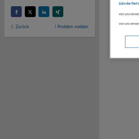
Liste der Part
von uns verwe
von uns verwe
Zurück
! Problem melden