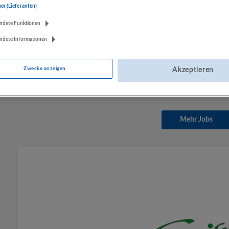
ner (Lieferanten)
ndete Funktionen
Abteilungsleitung Feinkost (m/w/d) 38,5 
ndete Informationen
15.06.2026,
SPAR Österreichische Warenha
Bergheim
Zwecke anzeigen
Akzeptieren
Vertrieb, Verkauf, Kundenbetreuung
Mehr Jobs