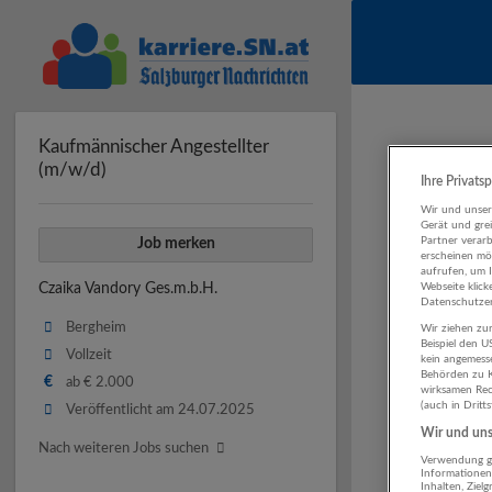
Kaufmännischer Angestellter
(m/w/d)
Ihre Privats
Wir und unse
Gerät und gre
Partner verar
Job merken
erscheinen mög
aufrufen, um 
Czaika Vandory Ges.m.b.H.
Webseite klick
Datenschutzer
Bergheim
Wir ziehen zur
Beispiel den 
Vollzeit
kein angemess
Behörden zu K
€
ab € 2.000
wirksamen Rech
(auch in Dritt
Veröffentlicht am 24.07.2025
Wir und unse
Nach weiteren Jobs suchen
Verwendung ge
Informationen
Inhalten, Zie