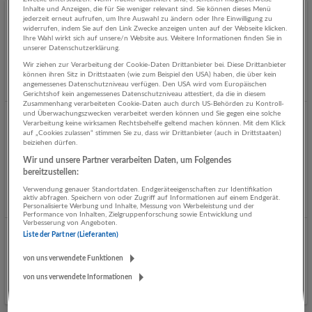
Inhalte und Anzeigen, die für Sie weniger relevant sind. Sie können dieses Menü
jederzeit erneut aufrufen, um Ihre Auswahl zu ändern oder Ihre Einwilligung zu
LADEKRAN- C/E Fahrer/in - Rachbauer-Kran,
widerrufen, indem Sie auf den Link Zwecke anzeigen unten auf der Webseite klicken.
Salzburg-Siezenheim
Ihre Wahl wirkt sich auf unsere/n Website aus. Weitere Informationen finden Sie in
unserer Datenschutzerklärung.
07.08.2026,
Rachbauer-Kran, Salzburg
Wir ziehen zur Verarbeitung der Cookie-Daten Drittanbieter bei. Diese Drittanbieter
Salzburg, Wals-Siezenheim
können ihren Sitz in Drittstaaten (wie zum Beispiel den USA) haben, die über kein
angemessenes Datenschutzniveau verfügen. Den USA wird vom Europäischen
Vor 2 Tagen veröffentlicht
Gerichtshof kein angemessenes Datenschutzniveau attestiert, da die in diesem
Zusammenhang verarbeiteten Cookie-Daten auch durch US-Behörden zu Kontroll-
und Überwachungszwecken verarbeitet werden können und Sie gegen eine solche
NOTFALLSANITÄTER (m/w/d) für die
Verarbeitung keine wirksamen Rechtsbehelfe geltend machen können. Mit dem Klick
auf „Cookies zulassen“ stimmen Sie zu, dass wir Drittanbieter (auch in Drittstaaten)
Ausbildungsakademie (Teilzeit)
beiziehen dürfen.
07.08.2026,
Österreichisches Rotes Kreuz, Landesverband
Wir und unsere Partner verarbeiten Daten, um Folgendes
Salzburg
bereitzustellen:
Salzburg
Verwendung genauer Standortdaten. Endgeräteeigenschaften zur Identifikation
aktiv abfragen. Speichern von oder Zugriff auf Informationen auf einem Endgerät.
Vor 2 Tagen veröffentlicht
Personalisierte Werbung und Inhalte, Messung von Werbeleistung und der
Performance von Inhalten, Zielgruppenforschung sowie Entwicklung und
Verbesserung von Angeboten.
Liste der Partner (Lieferanten)
Data Engineer (f/m/d)
06.08.2026,
NovaTaste Austria GmbH
von uns verwendete Funktionen
Salzburg
von uns verwendete Informationen