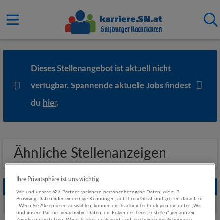
Dieses Stellenangebot ist aktuell nicht
verfügbar. Spannende aktuelle Jobs findest
du
hier
.
Ähnliche Stellenanzeigen
Ihre Privatsphäre ist uns wichtig
Empfohlene Jobs
Wir und unsere
527
Partner speichern personenbezogene Daten, wie z. B.
Browsing-Daten oder eindeutige Kennungen, auf Ihrem Gerät und greifen darauf zu
Weitere Jobs von Rehrl + Partner Personalberatung GmbH
. Wenn Sie Akzeptieren auswählen, können die Tracking-Technologien die unter „Wir
und unsere Partner verarbeiten Daten, um Folgendes bereitzustellen“ genannten
Zwecke unterstützen. Wenn Tracker deaktiviert sind, erscheinen möglicherweise