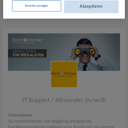
Zwecke anzeigen
Akzeptieren
Mehr Jobs
IT Support / Allrounder (m/w/d)
Unternehmen
Als marktführendes und langjährig erfolgreiches
Familienunternehmen beliefert unser Kunde seit Jahrzehnten