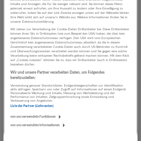
Inhalte und Anzeigen, die für Sie weniger relevant sind. Sie können dieses Menü
jederzeit erneut aufrufen, um Ihre Auswahl zu ändern oder Ihre Einwilligung zu
Kaufmännische Sachbearbeitung (alle Geschlechter)
widerrufen, indem Sie auf den Link Zwecke anzeigen unten auf der Webseite klicken.
Ihre Wahl wirkt sich auf unsere/n Website aus. Weitere Informationen finden Sie in
05.08.2026,
Chef Partie Catering
unserer Datenschutzerklärung.
Salzburg
Wir ziehen zur Verarbeitung der Cookie-Daten Drittanbieter bei. Diese Drittanbieter
Vor 2 Tagen veröffentlicht
können ihren Sitz in Drittstaaten (wie zum Beispiel den USA) haben, die über kein
angemessenes Datenschutzniveau verfügen. Den USA wird vom Europäischen
Gerichtshof kein angemessenes Datenschutzniveau attestiert, da die in diesem
Zusammenhang verarbeiteten Cookie-Daten auch durch US-Behörden zu Kontroll-
Head of Human Resources Business Partner Europe
und Überwachungszwecken verarbeitet werden können und Sie gegen eine solche
(w/m/d)
Verarbeitung keine wirksamen Rechtsbehelfe geltend machen können. Mit dem Klick
auf „Cookies zulassen“ stimmen Sie zu, dass wir Drittanbieter (auch in Drittstaaten)
21.07.2026,
NovaTaste Austria GmbH
beiziehen dürfen.
Salzburg
Wir und unsere Partner verarbeiten Daten, um Folgendes
bereitzustellen:
Verwendung genauer Standortdaten. Endgeräteeigenschaften zur Identifikation
aktiv abfragen. Speichern von oder Zugriff auf Informationen auf einem Endgerät.
Personalisierte Werbung und Inhalte, Messung von Werbeleistung und der
Teamkoordinator/in Warenlager (w/m/d)
Performance von Inhalten, Zielgruppenforschung sowie Entwicklung und
Verbesserung von Angeboten.
16.07.2026,
Gemeinnützige Salzburger Landeskliniken
Liste der Partner (Lieferanten)
Betriebsgesellschaft mbH (SALK)
Salzburg
von uns verwendete Funktionen
von uns verwendete Informationen