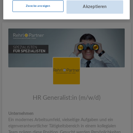
Mehr Jobs
Zwecke anzeigen
Akzeptieren
HR Generalist:in (m/w/d)
Unternehmen
Ein modernes Arbeitsumfeld, vielseitige Aufgaben und ein
eigenverantwortlicher Tätigkeitsbereich in einem kollegialen
Team prägen diese Position. Gesucht werden Persönlichkeiten,