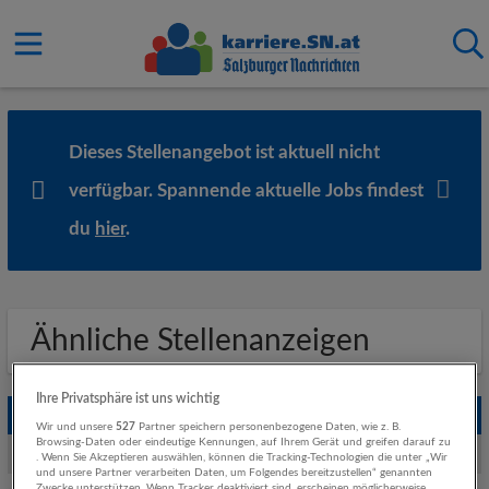
Dieses Stellenangebot ist aktuell nicht
verfügbar. Spannende aktuelle Jobs findest
du
hier
.
Ähnliche Stellenanzeigen
Ihre Privatsphäre ist uns wichtig
Empfohlene Jobs
Wir und unsere
527
Partner speichern personenbezogene Daten, wie z. B.
Browsing-Daten oder eindeutige Kennungen, auf Ihrem Gerät und greifen darauf zu
Weitere Jobs von Rehrl + Partner Personalberatung GmbH
. Wenn Sie Akzeptieren auswählen, können die Tracking-Technologien die unter „Wir
und unsere Partner verarbeiten Daten, um Folgendes bereitzustellen“ genannten
Zwecke unterstützen. Wenn Tracker deaktiviert sind, erscheinen möglicherweise