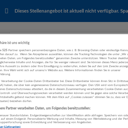
Dieses Stellenangebot ist aktuell nicht verfügbar. S
Ähnliche Stellenanzeigen
phäre ist uns wichtig
re
525
Partner speichern personenbezogene Daten, wie z. B. Browsing-Daten oder eindeutige Kenn
ifen darauf zu . Wenn Sie Akzeptieren auswählen, können die Tracking-Technologien die unter „Wir
beiten Daten, um Folgendes bereitzustellen“ genannten Zwecke unterstützen. Wenn Tracker deaktivie
licherweise Inhalte und Anzeigen, die für Sie weniger relevant sind. Sie können dieses Menü jederze
Senior Maschinenbauingenieur Mechanik
Ihre Auswahl zu ändern oder Ihre Einwilligung zu widerrufen, indem Sie auf den Link Zwecke anzei
en. Ihre Wahl wirkt sich auf unsere/n Website aus. Weitere Informationen finden Sie in unserer
06.08.2026,
Rehrl + Partner Personalberat
klärung.
Salzburg
 Verarbeitung der Cookie-Daten Drittanbieter bei. Diese Drittanbieter können ihren Sitz in Drittsta
Technik, Ingenieurwesen
USA) haben, die über kein angemessenes Datenschutzniveau verfügen. Den USA wird vom Europäisc
enes Datenschutzniveau attestiert, da die in diesem Zusammenhang verarbeiteten Cookie-Daten au
ontroll- und Überwachungszwecken verarbeitet werden können und Sie gegen eine solche Verarbe
tsbehelfe geltend machen können. Mit dem Klick auf „Cookies zulassen“ stimmen Sie zu, dass wir D
staaten) beiziehen dürfen.
Orthopädieschuhmacher-Geselle/in
re Partner verarbeiten Daten, um Folgendes bereitzustellen:
05.08.2026,
Lambert Sanitätshaus
nauer Standortdaten. Endgeräteeigenschaften zur Identifikation aktiv abfragen. Speichern von ode
 auf einem Endgerät. Personalisierte Werbung und Inhalte, Messung von Werbeleistung und der Pe
Salzburg
lgruppenforschung sowie Entwicklung und Verbesserung von Angeboten.
Handwerk | Deutsch
ner (Lieferanten)