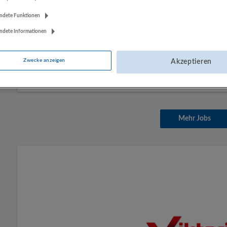
ndete Funktionen
ndete Informationen
Orthopädieschuhmacher-Meister/in
05.08.2026,
Lambert Sanitätshaus
Zwecke anzeigen
Akzeptieren
Salzburg
Handwerk | Vertrieb, Verkauf, Kundenbetreuu
Mehr Jobs