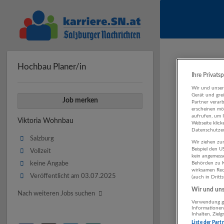
Hochbau Planer/in
Ihre Privats
Wir und unse
Gerät und gre
Job merken
Partner verar
erscheinen mög
aufrufen, um 
Viktoria Wohnbau
Webseite klick
Datenschutzer
Salzburg
Wir ziehen zur
Beispiel den 
Vollzeit
kein angemess
keine Angabe
Behörden zu K
wirksamen Rech
Veröffentlicht am 03.07.2025
(auch in Dritt
Wir und unse
Nach weiteren Jobs suchen
Verwendung ge
Informationen
Inhalten, Zie
Liste der Part