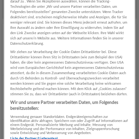
darauf zu . Wenn Sie Akzeptieren auswählen, können die Tracking-
Weitere Jobs von COOL MAMA Hotel Salzburg Sky
Technologien die unter „Wir und unsere Partner verarbeiten Daten, um
Restaurant Bar
Folgendes bereitzustellen“ genannten Zwecke unterstützen. Wenn Tracker
deaktiviert sind, erscheinen möglicherweise Inhalte und Anzeigen, die für Sie
weniger relevant sind. Sie können dieses Menü jederzeit erneut aufrufen, um
Ihre Auswahl zu ändern oder Ihre Einwilligung zu widerrufen, indem Sie auf
den Link Zwecke anzeigen unten auf der Webseite klicken. Ihre Wahl wirkt
Büromitarbeiter mit gastronomischer
sich auf unsere/n Website aus. Weitere Informationen finden Sie in unserer
Erfahrung (w/m/d)
Datenschutzerklärung.
05.08.2026,
Chef Partie Catering
Wir ziehen zur Verarbeitung der Cookie-Daten Drittanbieter bei. Diese
Drittanbieter können ihren Sitz in Drittstaaten (wie zum Beispiel den USA)
Salzburg
haben, die über kein angemessenes Datenschutzniveau verfügen. Den USA
wird vom Europäischen Gerichtshof kein angemessenes Datenschutzniveau
Gestern veröffentlicht
attestiert, da die in diesem Zusammenhang verarbeiteten Cookie-Daten auch
durch US-Behörden zu Kontroll- und Überwachungszwecken verarbeitet
werden können und Sie gegen eine solche Verarbeitung keine wirksamen
Cateringleitung (alle Geschlechter)
Rechtsbehelfe geltend machen können. Mit dem Klick auf „Cookies zulassen“
stimmen Sie zu, dass wir Drittanbieter (auch in Drittstaaten) beiziehen dürfen.
05.08.2026,
Chef Partie Catering
Wir und unsere Partner verarbeiten Daten, um Folgendes
Salzburg
bereitzustellen:
Gestern veröffentlicht
Verwendung genauer Standortdaten. Endgeräteeigenschaften zur
Identifikation aktiv abfragen. Speichern von oder Zugriff auf Informationen auf
einem Endgerät. Personalisierte Werbung und Inhalte, Messung von
Werbeleistung und der Performance von Inhalten, Zielgruppenforschung
Catering Koch (alle Geschlechter)
sowie Entwicklung und Verbesserung von Angeboten.
Liste der Partner (Lieferanten)