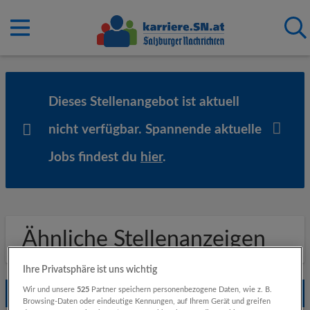
Dieses Stellenangebot ist aktuell
nicht verfügbar. Spannende aktuelle
Jobs findest du
hier
.
Ähnliche Stellenanzeigen
Ihre Privatsphäre ist uns wichtig
Wir und unsere
525
Partner speichern personenbezogene Daten, wie z. B.
Empfohlene Jobs
Browsing-Daten oder eindeutige Kennungen, auf Ihrem Gerät und greifen