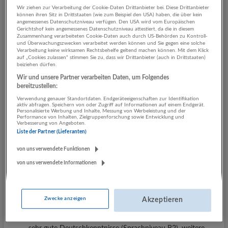
Beschäftigten Möglichkeiten zur Ausbildung, Entwicklung und
Wir ziehen zur Verarbeitung der Cookie-Daten Drittanbieter bei. Diese Drittanbieter
Weiterbildung zu bieten, ebenso wie das sichere Gefühl der
können ihren Sitz in Drittstaaten (wie zum Beispiel den USA) haben, die über kein
angemessenes Datenschutzniveau verfügen. Den USA wird vom Europäischen
Stabilität und des Vertrauens, das ein namhaftes weltweites
Gerichtshof kein angemessenes Datenschutzniveau attestiert, da die in diesem
Unternehmen vermittelt.
Zusammenhang verarbeiteten Cookie-Daten auch durch US-Behörden zu Kontroll-
und Überwachungszwecken verarbeitet werden können und Sie gegen eine solche
Verarbeitung keine wirksamen Rechtsbehelfe geltend machen können. Mit dem Klick
Stellenbeschreibung
auf „Cookies zulassen“ stimmen Sie zu, dass wir Drittanbieter (auch in Drittstaaten)
beiziehen dürfen.
Wir und unsere Partner verarbeiten Daten, um Folgendes
Durchführung von Fahrscheinprüfungen
bereitzustellen:
Ansprechpartner*in bezügl. geltender Richtlinien und Tarife
Verwendung genauer Standortdaten. Endgeräteeigenschaften zur Identifikation
Sicherstellung von Ordnung und Sicherheit, ggf. Einleitung
aktiv abfragen. Speichern von oder Zugriff auf Informationen auf einem Endgerät.
entsprechender Maßnahmen bzw. Verständigung der
Personalisierte Werbung und Inhalte, Messung von Werbeleistung und der
Performance von Inhalten, Zielgruppenforschung sowie Entwicklung und
Sicherheitskette
Verbesserung von Angeboten.
Liste der Partner (Lieferanten)
Dienstzeiten:
von Montag bis Sonntag (auch an Feiertagen) in
von uns verwendete Funktionen
unterschiedlichen Schichten zu je 8 Stunden zwischen 06:00
von uns verwendete Informationen
Uhr und 24:00 Uhr.
Qualifikationen
Zwecke anzeigen
Akzeptieren
Volljährigkeit (mind. 18 Jahre)
einwandfreier Leumund (keine Vorstrafen)