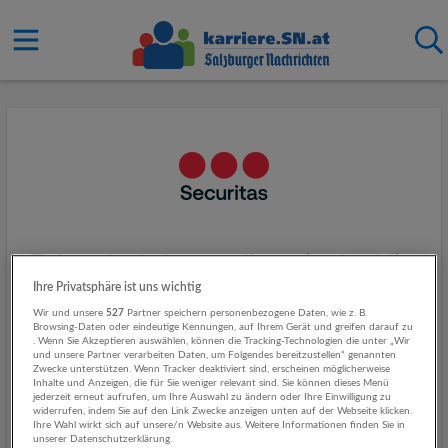
Fahrscheinkontrolleur (m/w/d) -
Ihre Privatsphäre ist uns wichtig
Raum Salzburg - Vollzeit
Wir und unsere
527
Partner speichern personenbezogene Daten, wie z. B.
Browsing-Daten oder eindeutige Kennungen, auf Ihrem Gerät und greifen darauf zu
. Wenn Sie Akzeptieren auswählen, können die Tracking-Technologien die unter „Wir
Unternehmensbeschreibung
und unsere Partner verarbeiten Daten, um Folgendes bereitzustellen“ genannten
Zwecke unterstützen. Wenn Tracker deaktiviert sind, erscheinen möglicherweise
Inhalte und Anzeigen, die für Sie weniger relevant sind. Sie können dieses Menü
Jeden Tag und überall auf der Welt sorgen unsere Helden des
jederzeit erneut aufrufen, um Ihre Auswahl zu ändern oder Ihre Einwilligung zu
widerrufen, indem Sie auf den Link Zwecke anzeigen unten auf der Webseite klicken.
Alltags dafür, dass sich Menschen sicherer fühlen. Wir bei
Ihre Wahl wirkt sich auf unsere/n Website aus. Weitere Informationen finden Sie in
Securitas betrachten es als unsere Verpflichtung, unseren
unserer Datenschutzerklärung.