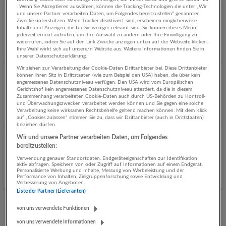
. Wenn Sie Akzeptieren auswählen, können die Tracking-Technologien die unter „Wir
und unsere Partner verarbeiten Daten, um Folgendes bereitzustellen“ genannten
Student:in im Eventmanagement
Zwecke unterstützen. Wenn Tracker deaktiviert sind, erscheinen möglicherweise
Inhalte und Anzeigen, die für Sie weniger relevant sind. Sie können dieses Menü
07.08.2026,
Raiffeisenlandesbank Oberösterreich AG
jederzeit erneut aufrufen, um Ihre Auswahl zu ändern oder Ihre Einwilligung zu
Salzburg
widerrufen, indem Sie auf den Link Zwecke anzeigen unten auf der Webseite klicken.
Ihre Wahl wirkt sich auf unsere/n Website aus. Weitere Informationen finden Sie in
Gestern veröffentlicht
unserer Datenschutzerklärung.
Wir ziehen zur Verarbeitung der Cookie-Daten Drittanbieter bei. Diese Drittanbieter
können ihren Sitz in Drittstaaten (wie zum Beispiel den USA) haben, die über kein
Experte:in im Bereich Marktfolge Bankservice
angemessenes Datenschutzniveau verfügen. Den USA wird vom Europäischen
Gerichtshof kein angemessenes Datenschutzniveau attestiert, da die in diesem
06.08.2026,
Raiffeisenverband Salzburg
Zusammenhang verarbeiteten Cookie-Daten auch durch US-Behörden zu Kontroll-
Kaprun
und Überwachungszwecken verarbeitet werden können und Sie gegen eine solche
Verarbeitung keine wirksamen Rechtsbehelfe geltend machen können. Mit dem Klick
Vor 2 Tagen veröffentlicht
auf „Cookies zulassen“ stimmen Sie zu, dass wir Drittanbieter (auch in Drittstaaten)
beiziehen dürfen.
Wir und unsere Partner verarbeiten Daten, um Folgendes
Serviceberater:in
bereitzustellen:
04.08.2026,
Raiffeisenverband Salzburg
Verwendung genauer Standortdaten. Endgeräteeigenschaften zur Identifikation
aktiv abfragen. Speichern von oder Zugriff auf Informationen auf einem Endgerät.
Hof bei Salzburg
Personalisierte Werbung und Inhalte, Messung von Werbeleistung und der
Performance von Inhalten, Zielgruppenforschung sowie Entwicklung und
Verbesserung von Angeboten.
Liste der Partner (Lieferanten)
von uns verwendete Funktionen
Mehr Jobs
von uns verwendete Informationen