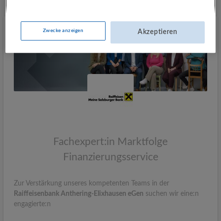
Zwecke anzeigen
Akzeptieren
Fachexpert:in Marktfolge
Finanzierungsservice
Zur Verstärkung unseres kompetenten Teams in der
Raiffeisenbank Anthering-Elixhausen eGen
suchen wir eine:n
engagierte:n