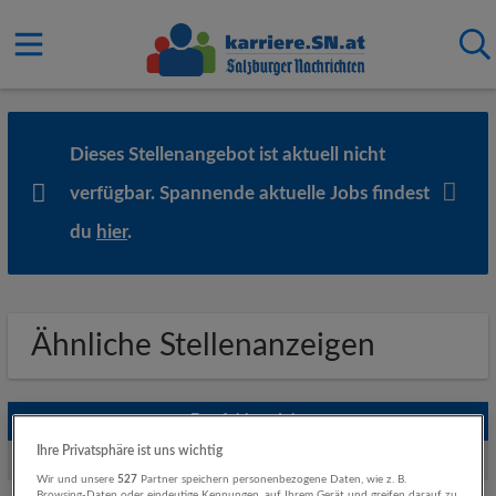
Dieses Stellenangebot ist aktuell nicht
verfügbar. Spannende aktuelle Jobs findest
du
hier
.
Ähnliche Stellenanzeigen
Empfohlene Jobs
Ihre Privatsphäre ist uns wichtig
Weitere Jobs von Raiffeisenverband Salzburg
Wir und unsere
527
Partner speichern personenbezogene Daten, wie z. B.
Browsing-Daten oder eindeutige Kennungen, auf Ihrem Gerät und greifen darauf zu