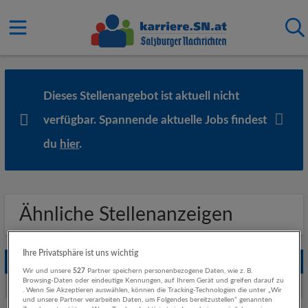
Dieses Stellenangebot ist aktuell nicht
verfügbar. Spannende aktuelle Jobs findest
du
hier
.
Ähnliche Stellenanzeigen
Ihre Privatsphäre ist uns wichtig
Empfohlene Jobs
Wir und unsere
527
Partner speichern personenbezogene Daten, wie z. B.
Browsing-Daten oder eindeutige Kennungen, auf Ihrem Gerät und greifen darauf zu
Weitere Jobs von Raiffeisenverband Salzburg
. Wenn Sie Akzeptieren auswählen, können die Tracking-Technologien die unter „Wir
und unsere Partner verarbeiten Daten, um Folgendes bereitzustellen“ genannten