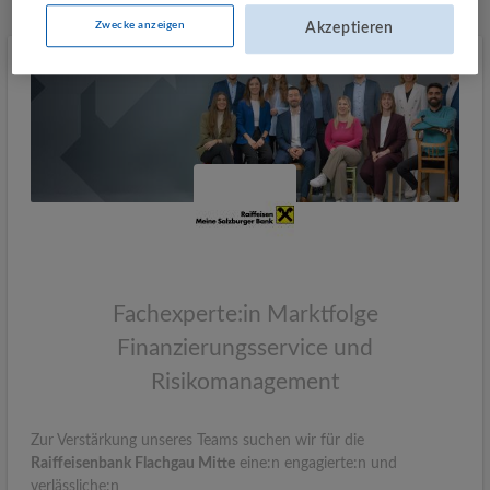
Zwecke anzeigen
Akzeptieren
Fachexperte:in Marktfolge
Finanzierungsservice und
Risikomanagement
Zur Verstärkung unseres Teams suchen wir für die
Raiffeisenbank Flachgau Mitte
eine:n engagierte:n und
verlässliche:n