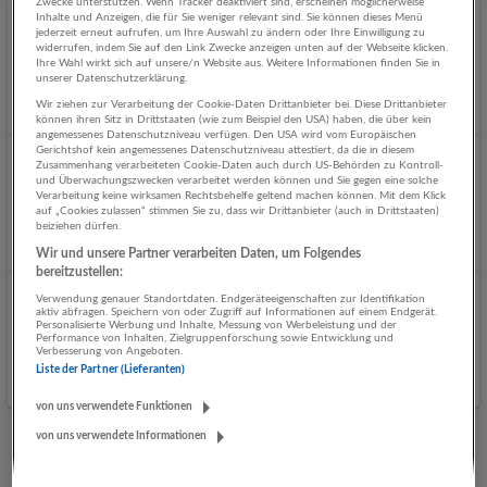
Zwecke unterstützen. Wenn Tracker deaktiviert sind, erscheinen möglicherweise
Inhalte und Anzeigen, die für Sie weniger relevant sind. Sie können dieses Menü
Student:in im Eventmanagement
jederzeit erneut aufrufen, um Ihre Auswahl zu ändern oder Ihre Einwilligung zu
widerrufen, indem Sie auf den Link Zwecke anzeigen unten auf der Webseite klicken.
07.08.2026,
Raiffeisenlandesbank Oberösterreich AG
Ihre Wahl wirkt sich auf unsere/n Website aus. Weitere Informationen finden Sie in
unserer Datenschutzerklärung.
Salzburg
Wir ziehen zur Verarbeitung der Cookie-Daten Drittanbieter bei. Diese Drittanbieter
Gestern veröffentlicht
können ihren Sitz in Drittstaaten (wie zum Beispiel den USA) haben, die über kein
angemessenes Datenschutzniveau verfügen. Den USA wird vom Europäischen
Gerichtshof kein angemessenes Datenschutzniveau attestiert, da die in diesem
Zusammenhang verarbeiteten Cookie-Daten auch durch US-Behörden zu Kontroll-
Experte:in im Bereich Marktfolge Bankservice
und Überwachungszwecken verarbeitet werden können und Sie gegen eine solche
Verarbeitung keine wirksamen Rechtsbehelfe geltend machen können. Mit dem Klick
06.08.2026,
Raiffeisenverband Salzburg
auf „Cookies zulassen“ stimmen Sie zu, dass wir Drittanbieter (auch in Drittstaaten)
Kaprun
beiziehen dürfen.
Vor 2 Tagen veröffentlicht
Wir und unsere Partner verarbeiten Daten, um Folgendes
bereitzustellen:
Verwendung genauer Standortdaten. Endgeräteeigenschaften zur Identifikation
Serviceberater:in
aktiv abfragen. Speichern von oder Zugriff auf Informationen auf einem Endgerät.
Personalisierte Werbung und Inhalte, Messung von Werbeleistung und der
04.08.2026,
Raiffeisenverband Salzburg
Performance von Inhalten, Zielgruppenforschung sowie Entwicklung und
Verbesserung von Angeboten.
Hof bei Salzburg
Liste der Partner (Lieferanten)
von uns verwendete Funktionen
von uns verwendete Informationen
Mehr Jobs