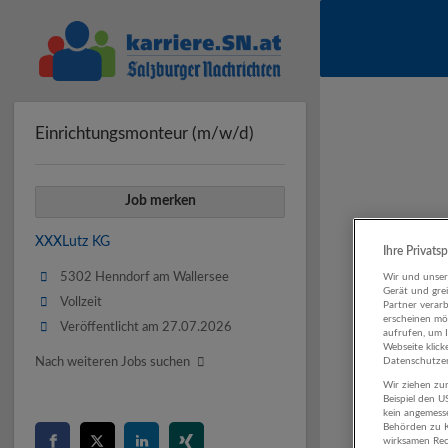
Einrichtungsmonteur (m/w/d)
Job merken
XXXLutz KG
Ihre Privats
5302 Henndorf am Wallersee
Wir und unse
Gerät und gre
Vollzeit
Partner verar
erscheinen mög
Veröffentlicht am 27.07.2026
aufrufen, um 
Webseite klick
Datenschutzer
Nach weiteren Jobs suchen
Wir ziehen zur
Beispiel den 
kein angemess
Behörden zu K
wirksamen Rech