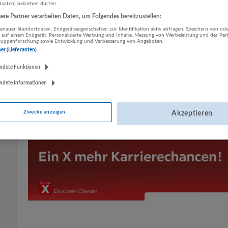
04.08.2026,
XXXLutz KG
staaten) beiziehen dürfen.
5302 Henndorf am Wallersee
re Partner verarbeiten Daten, um Folgendes bereitzustellen:
Handwerk
nauer Standortdaten. Endgeräteeigenschaften zur Identifikation aktiv abfragen. Speichern von ode
 auf einem Endgerät. Personalisierte Werbung und Inhalte, Messung von Werbeleistung und der Pe
lgruppenforschung sowie Entwicklung und Verbesserung von Angeboten.
ner (Lieferanten)
ndete Funktionen
Mehr Jobs
ndete Informationen
Zwecke anzeigen
Akzeptieren