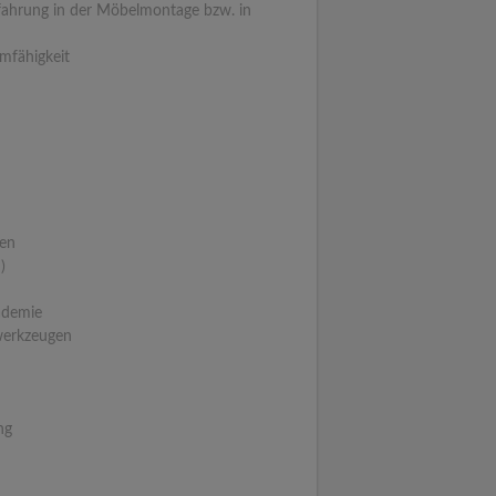
rfahrung in der Möbelmontage bzw. in
amfähigkeit
ten
)
ademie
werkzeugen
ng