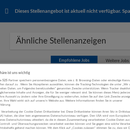
Dieses Stellenangebot ist aktuell nicht verfügbar. S
Ähnliche Stellenanzeigen
Empfohlene Jobs
Weitere Jobs
phäre ist uns wichtig
re
525
Partner speichern personenbezogene Daten, wie z. B. Browsing-Daten oder eindeutige Kenn
Einrichtungsmonteur (m/w/d)
ifen darauf zu . Wenn Sie Akzeptieren auswählen, können die Tracking-Technologien die unter „Wir
beiten Daten, um Folgendes bereitzustellen“ genannten Zwecke unterstützen. Wenn Tracker deaktivie
04.08.2026,
XXXLutz KG
licherweise Inhalte und Anzeigen, die für Sie weniger relevant sind. Sie können dieses Menü jederze
5302 Henndorf am Wallersee
Ihre Auswahl zu ändern oder Ihre Einwilligung zu widerrufen, indem Sie auf den Link Zwecke anzei
en. Ihre Wahl wirkt sich auf unsere/n Website aus. Weitere Informationen finden Sie in unserer
Handwerk
klärung.
 Verarbeitung der Cookie-Daten Drittanbieter bei. Diese Drittanbieter können ihren Sitz in Drittsta
USA) haben, die über kein angemessenes Datenschutzniveau verfügen. Den USA wird vom Europäisc
enes Datenschutzniveau attestiert, da die in diesem Zusammenhang verarbeiteten Cookie-Daten au
Bodenleger (m/w/d)
ontroll- und Überwachungszwecken verarbeitet werden können und Sie gegen eine solche Verarbe
tsbehelfe geltend machen können. Mit dem Klick auf „Cookies zulassen“ stimmen Sie zu, dass wir D