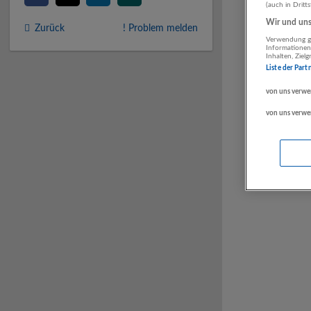
(auch in Dritt
Wir und unse
Zurück
! Problem melden
Verwendung ge
Informationen
Inhalten, Zie
Liste der Part
von uns verwe
von uns verwe