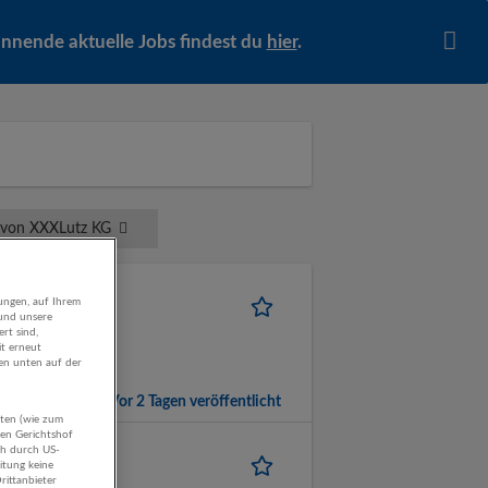
pannende aktuelle Jobs findest du
hier
.
 von XXXLutz KG
ungen, auf Ihrem
 und unsere
rt sind,
it erneut
gen unten auf der
Vor 2 Tagen veröffentlicht
aten (wie zum
hen Gerichtshof
ch durch US-
itung keine
rittanbieter