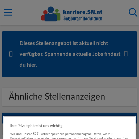
Dieses Stellenangebot ist aktuell nicht
verfügbar. Spannende aktuelle Jobs findest
du
hier
.
Ähnliche Stellenanzeigen
Empfohlene Jobs
Ihre Privatsphäre ist uns wichtig
Weitere Jobs von XXXLutz KG
Wir und unsere
527
Partner speichern personenbezogene Daten, wie z. B.
Browsing-Daten oder eindeutige Kennungen, auf Ihrem Gerät und greifen darauf zu