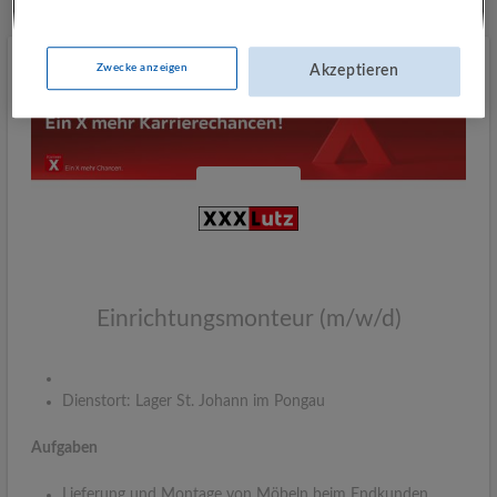
Zwecke anzeigen
Akzeptieren
Einrichtungsmonteur (m/w/d)
Dienstort: Lager St. Johann im Pongau
Aufgaben
Lieferung und Montage von Möbeln beim Endkunden