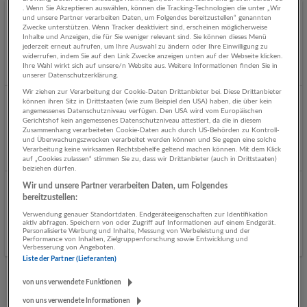
. Wenn Sie Akzeptieren auswählen, können die Tracking-Technologien die unter „Wir
und unsere Partner verarbeiten Daten, um Folgendes bereitzustellen“ genannten
Orthopädie-Techniker-Geselle/in
Zwecke unterstützen. Wenn Tracker deaktiviert sind, erscheinen möglicherweise
Inhalte und Anzeigen, die für Sie weniger relevant sind. Sie können dieses Menü
05.08.2026,
Lambert Sanitätshaus
jederzeit erneut aufrufen, um Ihre Auswahl zu ändern oder Ihre Einwilligung zu
St. Johann im Pongau
widerrufen, indem Sie auf den Link Zwecke anzeigen unten auf der Webseite klicken.
Ihre Wahl wirkt sich auf unsere/n Website aus. Weitere Informationen finden Sie in
unserer Datenschutzerklärung.
Wir ziehen zur Verarbeitung der Cookie-Daten Drittanbieter bei. Diese Drittanbieter
können ihren Sitz in Drittstaaten (wie zum Beispiel den USA) haben, die über kein
Einrichtungsmonteur (m/w/d)
angemessenes Datenschutzniveau verfügen. Den USA wird vom Europäischen
Gerichtshof kein angemessenes Datenschutzniveau attestiert, da die in diesem
04.08.2026,
XXXLutz KG
Zusammenhang verarbeiteten Cookie-Daten auch durch US-Behörden zu Kontroll-
St. Johann im Pongau
und Überwachungszwecken verarbeitet werden können und Sie gegen eine solche
Verarbeitung keine wirksamen Rechtsbehelfe geltend machen können. Mit dem Klick
auf „Cookies zulassen“ stimmen Sie zu, dass wir Drittanbieter (auch in Drittstaaten)
beiziehen dürfen.
Wir und unsere Partner verarbeiten Daten, um Folgendes
Bodenleger (m/w/d)
bereitzustellen:
04.08.2026,
XXXLutz KG
Verwendung genauer Standortdaten. Endgeräteeigenschaften zur Identifikation
aktiv abfragen. Speichern von oder Zugriff auf Informationen auf einem Endgerät.
St. Johann im Pongau
Personalisierte Werbung und Inhalte, Messung von Werbeleistung und der
Performance von Inhalten, Zielgruppenforschung sowie Entwicklung und
Verbesserung von Angeboten.
Liste der Partner (Lieferanten)
von uns verwendete Funktionen
Mehr Jobs
von uns verwendete Informationen