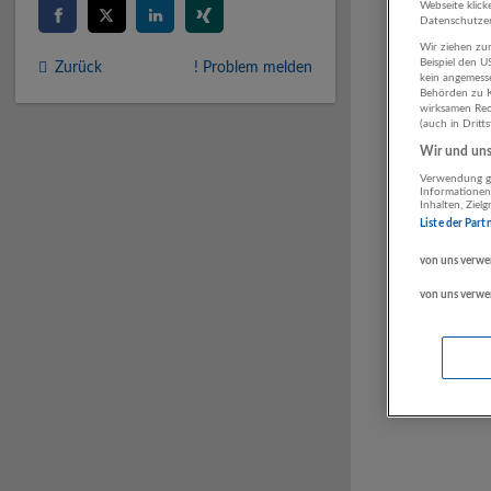
Webseite klick
Datenschutzer
Wir ziehen zur
Beispiel den 
Zurück
! Problem melden
kein angemess
Behörden zu K
wirksamen Rech
(auch in Dritt
Wir und unse
Verwendung ge
Informationen
Inhalten, Zie
Liste der Part
von uns verwe
von uns verwe