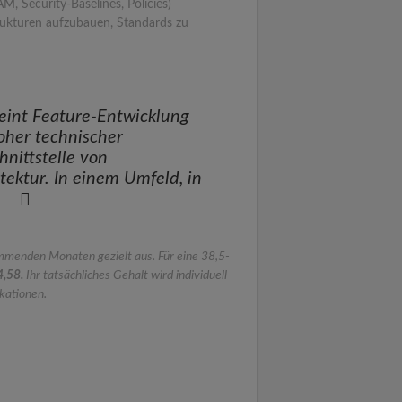
 Security-Baselines, Policies)
trukturen aufzubauen, Standards zu
reint Feature-Entwicklung
hoher technischer
nittstelle von
tektur. In einem Umfeld, in
mmenden Monaten gezielt aus. Für eine 38,5-
4,58.
Ihr tatsächliches Gehalt wird individuell
ikationen.