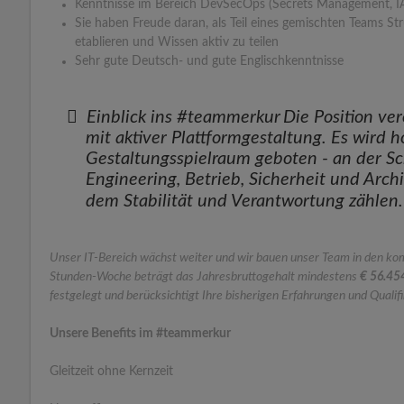
Kenntnisse im Bereich DevSecOps (Secrets Management, IAM,
Sie haben Freude daran, als Teil eines gemischten Teams S
etablieren und Wissen aktiv zu teilen
Sehr gute Deutsch- und gute Englischkenntnisse
Einblick ins #teammerkur
Die Position ve
mit aktiver Plattformgestaltung. Es wird 
Gestaltungsspielraum geboten - an der Sch
Engineering, Betrieb, Sicherheit und Archi
dem Stabilität und Verantwortung zählen.
Unser IT-Bereich wächst weiter und wir bauen unser Team in den ko
Stunden-Woche beträgt das Jahresbruttogehalt mindestens
€ 56.45
festgelegt und berücksichtigt Ihre bisherigen Erfahrungen und Qualif
Unsere Benefits im #teammerkur
Gleitzeit ohne Kernzeit