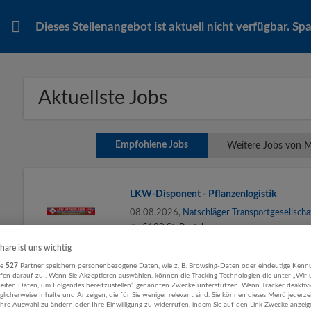
Dieses Stellenangebot ist aktuell nicht verfügbar. S
Aktuellste Jobs
Empfohlene Jobs
Weitere Jobs von M
LKW-Disponent - Pflanzenlogistik
08.08.2026,
Natschläger Transportgesellscha
5120 St. Pantaleon
Einkauf, Logistik, Lager | Transport, Verkehr | 
phäre ist uns wichtig
mehrjährige Berufserfahrung, abgeschlossen
re
527
Partner speichern personenbezogene Daten, wie z. B. Browsing-Daten oder eindeutige Kenn
Ausbildung, Erfahrung im Logistikbereich, au
ifen darauf zu . Wenn Sie Akzeptieren auswählen, können die Tracking-Technologien die unter „Wir
und Englischkenntnissse in Wort und Schrift,
beiten Daten, um Folgendes bereitzustellen“ genannten Zwecke unterstützen. Wenn Tracker deaktivie
licherweise Inhalte und Anzeigen, die für Sie weniger relevant sind. Sie können dieses Menü jederze
Ihre Auswahl zu ändern oder Ihre Einwilligung zu widerrufen, indem Sie auf den Link Zwecke anzei