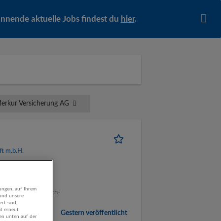
pannende aktuelle Jobs findest du
hier
.
erkur Versicherung AG
ft m.b.H.
Deutsch, Englisch |
e kaufmännische
ungen, auf Ihrem
sgezeichnete Deutsch-
 und unsere
rt sind,
it erneut
Gestern veröffentlicht
gen unten auf der