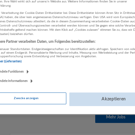
en. Ihre Wahl wirkt sich auf unsere/n Website aus. Weitere Informationen finden Sie in unserer
klärung.
Buchhalter:in – mind. 30 Std. bzw. Vollzeit 
 Verarbeitung der Cookie-Daten Drittanbieter bei. Diese Drittanbieter können ihren Sitz in Drittsta
USA) haben, die über kein angemessenes Datenschutzniveau verfügen. Den USA wird vom Europäisc
Pantaleon
enes Datenschutzniveau attestiert, da die in diesem Zusammenhang verarbeiteten Cookie-Daten au
ontroll- und Überwachungszwecken verarbeitet werden können und Sie gegen eine solche Verarbe
08.08.2026,
Natschläger Transportgesellscha
tsbehelfe geltend machen können. Mit dem Klick auf „Cookies zulassen“ stimmen Sie zu, dass wir D
5120 St. Pantaleon
staaten) beiziehen dürfen.
Buchhalter:in | Deutsch, Englisch
re Partner verarbeiten Daten, um Folgendes bereitzustellen:
nauer Standortdaten. Endgeräteeigenschaften zur Identifikation aktiv abfragen. Speichern von ode
 auf einem Endgerät. Personalisierte Werbung und Inhalte, Messung von Werbeleistung und der Pe
lgruppenforschung sowie Entwicklung und Verbesserung von Angeboten.
ner (Lieferanten)
WERKSTÄTTENLEITER NUTZFAHRZEUGE - V
St. Pantaleon
ndete Funktionen
08.08.2026,
Natschläger Transportgesellscha
ndete Informationen
5120 St. Pantaleon
Transport, Verkehr | Deutsch
Zwecke anzeigen
Akzeptieren
Mehr Jobs