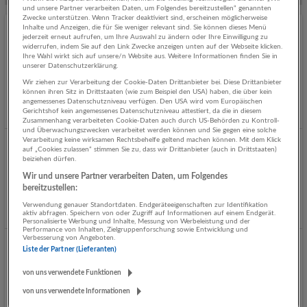
und unsere Partner verarbeiten Daten, um Folgendes bereitzustellen“ genannten
Zwecke unterstützen. Wenn Tracker deaktiviert sind, erscheinen möglicherweise
Inhalte und Anzeigen, die für Sie weniger relevant sind. Sie können dieses Menü
NOTFALLSANITÄTER (m/w/d) für die
jederzeit erneut aufrufen, um Ihre Auswahl zu ändern oder Ihre Einwilligung zu
widerrufen, indem Sie auf den Link Zwecke anzeigen unten auf der Webseite klicken.
Ausbildungsakademie (Teilzeit)
Ihre Wahl wirkt sich auf unsere/n Website aus. Weitere Informationen finden Sie in
unserer Datenschutzerklärung.
07.08.2026,
Österreichisches Rotes Kreuz, Landesverband
Salzburg
Wir ziehen zur Verarbeitung der Cookie-Daten Drittanbieter bei. Diese Drittanbieter
können ihren Sitz in Drittstaaten (wie zum Beispiel den USA) haben, die über kein
Salzburg
angemessenes Datenschutzniveau verfügen. Den USA wird vom Europäischen
Gerichtshof kein angemessenes Datenschutzniveau attestiert, da die in diesem
Heute veröffentlicht
Zusammenhang verarbeiteten Cookie-Daten auch durch US-Behörden zu Kontroll-
und Überwachungszwecken verarbeitet werden können und Sie gegen eine solche
Verarbeitung keine wirksamen Rechtsbehelfe geltend machen können. Mit dem Klick
Assistenzarzt/-ärztin für Herzchirurgie (w/m/d)
auf „Cookies zulassen“ stimmen Sie zu, dass wir Drittanbieter (auch in Drittstaaten)
beiziehen dürfen.
06.08.2026,
Gemeinnützige Salzburger Landeskliniken
Wir und unsere Partner verarbeiten Daten, um Folgendes
Betriebsgesellschaft mbH (SALK)
bereitzustellen:
Salzburg
Verwendung genauer Standortdaten. Endgeräteeigenschaften zur Identifikation
aktiv abfragen. Speichern von oder Zugriff auf Informationen auf einem Endgerät.
Gestern veröffentlicht
Personalisierte Werbung und Inhalte, Messung von Werbeleistung und der
Performance von Inhalten, Zielgruppenforschung sowie Entwicklung und
Verbesserung von Angeboten.
Logopäde/-in (w/m/d)
Liste der Partner (Lieferanten)
06.08.2026,
Gemeinnützige Salzburger Landeskliniken
von uns verwendete Funktionen
Betriebsgesellschaft mbH (SALK)
von uns verwendete Informationen
Salzburg