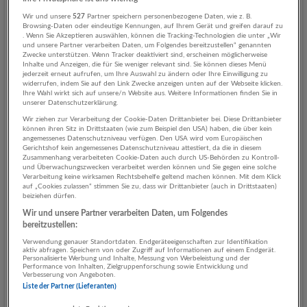
Supervisor im Schloss Leopoldskron in Salzburg, Österreich,
Wir und unsere
527
Partner speichern personenbezogene Daten, wie z. B.
willkommen zu heißen!
Browsing-Daten oder eindeutige Kennungen, auf Ihrem Gerät und greifen darauf zu
. Wenn Sie Akzeptieren auswählen, können die Tracking-Technologien die unter „Wir
und unsere Partner verarbeiten Daten, um Folgendes bereitzustellen“ genannten
Zwecke unterstützen. Wenn Tracker deaktiviert sind, erscheinen möglicherweise
Inhalte und Anzeigen, die für Sie weniger relevant sind. Sie können dieses Menü
jederzeit erneut aufrufen, um Ihre Auswahl zu ändern oder Ihre Einwilligung zu
WER WIR SIND
widerrufen, indem Sie auf den Link Zwecke anzeigen unten auf der Webseite klicken.
Ihre Wahl wirkt sich auf unsere/n Website aus. Weitere Informationen finden Sie in
unserer Datenschutzerklärung.
Eingebettet in einen kleinen, idyllischen Weiher und umgeben
Wir ziehen zur Verarbeitung der Cookie-Daten Drittanbieter bei. Diese Drittanbieter
von 7 Hektar atemberaubender Parklandschaft, ist
Schloss
können ihren Sitz in Drittstaaten (wie zum Beispiel den USA) haben, die über kein
Leopoldskron
ein historischer Rückzugsort, nur wenige Minuten
angemessenes Datenschutzniveau verfügen. Den USA wird vom Europäischen
Gerichtshof kein angemessenes Datenschutzniveau attestiert, da die in diesem
von der Salzburger Altstadt entfernt. Das im Jahr 1736 erbaute
Zusammenhang verarbeiteten Cookie-Daten auch durch US-Behörden zu Kontroll-
Schloss bietet 55 Zimmer im Meierhof sowie 12 Suiten im
und Überwachungszwecken verarbeitet werden können und Sie gegen eine solche
Verarbeitung keine wirksamen Rechtsbehelfe geltend machen können. Mit dem Klick
Schloss. Mit beeindruckendem Blick auf die umliegenden Berge
auf „Cookies zulassen“ stimmen Sie zu, dass wir Drittanbieter (auch in Drittstaaten)
und die Festung Hohensalzburg schaffen wir für unsere Gäste
beiziehen dürfen.
unvergessliche Erlebnisse.
Wir und unsere Partner verarbeiten Daten, um Folgendes
bereitzustellen:
Schloss Leopoldskron
ist weit mehr als ein Hotel – es ist auch
Verwendung genauer Standortdaten. Endgeräteeigenschaften zur Identifikation
die Heimat von
Salzburg Global
, einer internationalen Non-
aktiv abfragen. Speichern von oder Zugriff auf Informationen auf einem Endgerät.
Personalisierte Werbung und Inhalte, Messung von Werbeleistung und der
Profit-Organisation, die es sich zur Aufgabe gemacht hat,
Performance von Inhalten, Zielgruppenforschung sowie Entwicklung und
Verbesserung von Angeboten.
„Barrieren zu überwinden und eine Welt voller neuer
Liste der Partner (Lieferanten)
Möglichkeiten zu eröffnen“.