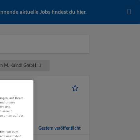
pannende aktuelle Jobs findest du
hier
.
on M. Kaindl GmbH
mus
anagementberatung
ungen, auf Ihrem
 und unsere
rt sind,
it erneut
n | Marketing,
gen unten auf der
onomie
Gestern veröffentlicht
aten (wie zum
hen Gerichtshof