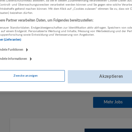
enes Datenschutzniveau attestiert, da die in diesem Zusammenhang verarbeiteten Cookie-Daten au
ontroll- und Überwachungszwecken verarbeitet werden können und Sie gegen eine solche Verarbe
Mitglied der Geschäftsführung (m/w/d)
tsbehelfe geltend machen können. Mit dem Klick auf „Cookies zulassen“ stimmen Sie zu, dass wir D
staaten) beiziehen dürfen.
06.08.2026,
Iro & Partners Personal- und M
GmbH.
re Partner verarbeiten Daten, um Folgendes bereitzustellen:
Salzburg
nauer Standortdaten. Endgeräteeigenschaften zur Identifikation aktiv abfragen. Speichern von ode
 auf einem Endgerät. Personalisierte Werbung und Inhalte, Messung von Werbeleistung und der Pe
Geschäftsführung, Leitung
lgruppenforschung sowie Entwicklung und Verbesserung von Angeboten.
ner (Lieferanten)
ndete Funktionen
Verkaufs- / Markenleiter Peugeot und Citr
ndete Informationen
04.08.2026,
Oskar Schmidt GmbH
Salzburg
Geschäftsführung, Leitung | Verkauf | Mitarbe
Zwecke anzeigen
Akzeptieren
Mehr Jobs