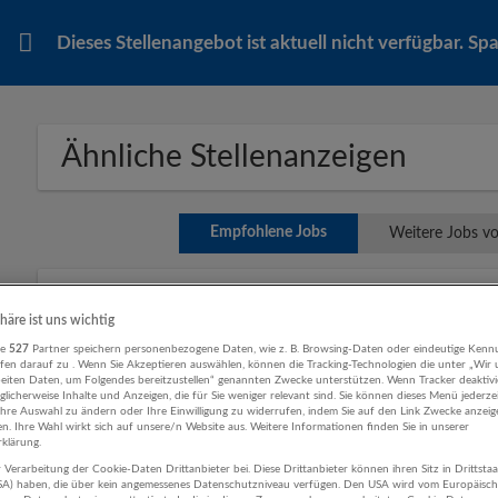
Dieses Stellenangebot ist aktuell nicht verfügbar. S
Ähnliche Stellenanzeigen
Empfohlene Jobs
Weitere Jobs v
Geschäftsführer:in SalzburgerLand Touris
phäre ist uns wichtig
07.08.2026,
Iro & Partners Personal- und M
re
527
Partner speichern personenbezogene Daten, wie z. B. Browsing-Daten oder eindeutige Kenn
GmbH.
ifen darauf zu . Wenn Sie Akzeptieren auswählen, können die Tracking-Technologien die unter „Wir
beiten Daten, um Folgendes bereitzustellen“ genannten Zwecke unterstützen. Wenn Tracker deaktivie
Salzburg
licherweise Inhalte und Anzeigen, die für Sie weniger relevant sind. Sie können dieses Menü jederze
Geschäftsführung, Leitung | Geschäftsführer:i
Ihre Auswahl zu ändern oder Ihre Einwilligung zu widerrufen, indem Sie auf den Link Zwecke anzei
en. Ihre Wahl wirkt sich auf unsere/n Website aus. Weitere Informationen finden Sie in unserer
Kommunikation, PR | Tourismus, Hotel, Gastr
klärung.
 Verarbeitung der Cookie-Daten Drittanbieter bei. Diese Drittanbieter können ihren Sitz in Drittsta
USA) haben, die über kein angemessenes Datenschutzniveau verfügen. Den USA wird vom Europäisc