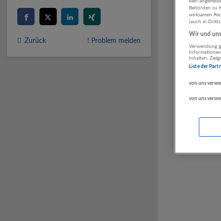
kein angemess
Behörden zu K
wirksamen Rech
(auch in Dritt
Wir und unse
Zurück
! Problem melden
Verwendung ge
Informationen
Inhalten, Zie
Liste der Part
von uns verwe
von uns verwe