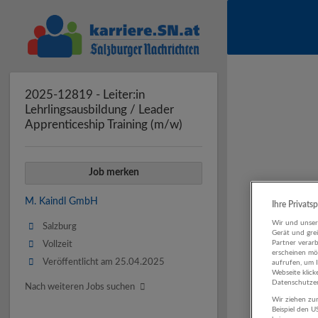
2025-12819 - Leiter:in
Lehrlingsausbildung / Leader
Apprenticeship Training (m/w)
Job merken
M. Kaindl GmbH
Ihre Privats
Wir und unse
Salzburg
Gerät und gre
Partner verar
Vollzeit
erscheinen mög
Veröffentlicht am 25.04.2025
aufrufen, um 
Webseite klick
Datenschutzer
Nach weiteren Jobs suchen
Wir ziehen zur
Beispiel den 