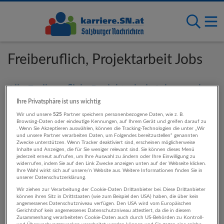
Freiberuflich, Projektarbeit Jobs
Alle Freiberuflich, Projektarbeit Jobs ansehen
Ihre Privatsphäre ist uns wichtig
Wir und unsere
525
Partner speichern personenbezogene Daten, wie z. B.
Browsing-Daten oder eindeutige Kennungen, auf Ihrem Gerät und greifen darauf zu
. Wenn Sie Akzeptieren auswählen, können die Tracking-Technologien die unter „Wir
An diesen Standorten sind Freiberuflich,
und unsere Partner verarbeiten Daten, um Folgendes bereitzustellen“ genannten
Zwecke unterstützen. Wenn Tracker deaktiviert sind, erscheinen möglicherweise
Projektarbeit-Jobs verfügbar
Inhalte und Anzeigen, die für Sie weniger relevant sind. Sie können dieses Menü
jederzeit erneut aufrufen, um Ihre Auswahl zu ändern oder Ihre Einwilligung zu
widerrufen, indem Sie auf den Link Zwecke anzeigen unten auf der Webseite klicken.
Ihre Wahl wirkt sich auf unsere/n Website aus. Weitere Informationen finden Sie in
Salzburg
unserer Datenschutzerklärung.
Wir ziehen zur Verarbeitung der Cookie-Daten Drittanbieter bei. Diese Drittanbieter
können ihren Sitz in Drittstaaten (wie zum Beispiel den USA) haben, die über kein
angemessenes Datenschutzniveau verfügen. Den USA wird vom Europäischen
Gerichtshof kein angemessenes Datenschutzniveau attestiert, da die in diesem
Für diese Anstellungsarten stehen
Zusammenhang verarbeiteten Cookie-Daten auch durch US-Behörden zu Kontroll-