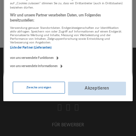
auf „Cookies zulassen“ stimmen Sie zu, dass wir Drittanbieter (auch in Drittstaaten)
Einzelhandel
beiziehen dürfen.
Wir und unsere Partner verarbeiten Daten, um Folgendes
bereitzustellen:
Verwendung genauer Standortdaten. Endgeräteeigenschaften zur Identifikation
aktiv abfragen. Speichern von oder Zugriff auf Informationen auf einem Endgerät.
Personalisierte Werbung und Inhalte, Messung von Werbeleistung und der
Performance von Inhalten, Zielgruppenforschung sowie Entwicklung und
Verbesserung von Angeboten.
Liste der Partner (Lieferanten)
von uns verwendete Funktionen
von uns verwendete Informationen
Zwecke anzeigen
Akzeptieren
FÜR BEWERBER