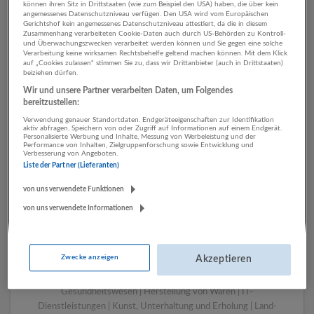
können ihren Sitz in Drittstaaten (wie zum Beispiel den USA) haben, die über kein
angemessenes Datenschutzniveau verfügen. Den USA wird vom Europäischen
Gerichtshof kein angemessenes Datenschutzniveau attestiert, da die in diesem
Zusammenhang verarbeiteten Cookie-Daten auch durch US-Behörden zu Kontroll-
1 Wissenschaft, Forschung
und Überwachungszwecken verarbeitet werden können und Sie gegen eine solche
Verarbeitung keine wirksamen Rechtsbehelfe geltend machen können. Mit dem Klick
Geowissenschaften
auf „Cookies zulassen“ stimmen Sie zu, dass wir Drittanbieter (auch in Drittstaaten)
beiziehen dürfen.
Unternehmen
Wir und unsere Partner verarbeiten Daten, um Folgendes
bereitzustellen:
Verwendung genauer Standortdaten. Endgeräteeigenschaften zur Identifikation
aktiv abfragen. Speichern von oder Zugriff auf Informationen auf einem Endgerät.
Personalisierte Werbung und Inhalte, Messung von Werbeleistung und der
Performance von Inhalten, Zielgruppenforschung sowie Entwicklung und
Verbesserung von Angeboten.
Liste der Partner (Lieferanten)
von uns verwendete Funktionen
von uns verwendete Informationen
LUGSTEIN CONSULTING
Bergheim bei Salzburg
Zwecke anzeigen
Akzeptieren
Bau | Beherbergung und Gastronomie | Einzelhandel |
Energieversorgung | Finanz- und Versicherungsleistungen |
Gesundheitswesen | Herstellung von Waren | IT-
Dienstleistungen | Kunst, Unterhaltung und Erholung | Land-