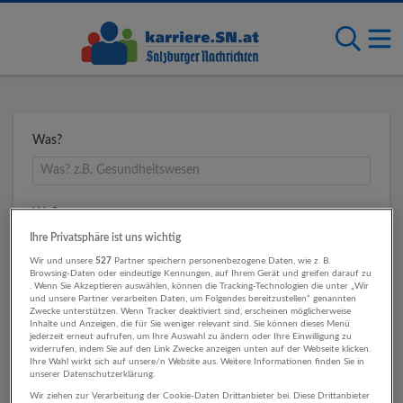
Was?
Wo?
Ihre Privatsphäre ist uns wichtig
Wir und unsere
527
Partner speichern personenbezogene Daten, wie z. B.
Browsing-Daten oder eindeutige Kennungen, auf Ihrem Gerät und greifen darauf zu
Umkreis
. Wenn Sie Akzeptieren auswählen, können die Tracking-Technologien die unter „Wir
und unsere Partner verarbeiten Daten, um Folgendes bereitzustellen“ genannten
Zwecke unterstützen. Wenn Tracker deaktiviert sind, erscheinen möglicherweise
Inhalte und Anzeigen, die für Sie weniger relevant sind. Sie können dieses Menü
jederzeit erneut aufrufen, um Ihre Auswahl zu ändern oder Ihre Einwilligung zu
widerrufen, indem Sie auf den Link Zwecke anzeigen unten auf der Webseite klicken.
Ihre Wahl wirkt sich auf unsere/n Website aus. Weitere Informationen finden Sie in
unserer Datenschutzerklärung.
Wir ziehen zur Verarbeitung der Cookie-Daten Drittanbieter bei. Diese Drittanbieter