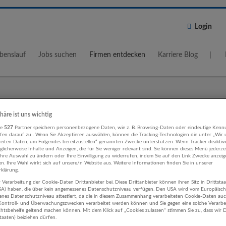
Login
benslauf
Jobs suchen
Firmen entdecken
Karriere Blog
Wo?
Umkreis
phäre ist uns wichtig
re
527
Partner speichern personenbezogene Daten, wie z. B. Browsing-Daten oder eindeutige Kenn
5 km
ifen darauf zu . Wenn Sie Akzeptieren auswählen, können die Tracking-Technologien die unter „Wir
beiten Daten, um Folgendes bereitzustellen“ genannten Zwecke unterstützen. Wenn Tracker deaktivie
licherweise Inhalte und Anzeigen, die für Sie weniger relevant sind. Sie können dieses Menü jederze
Ihre Auswahl zu ändern oder Ihre Einwilligung zu widerrufen, indem Sie auf den Link Zwecke anzei
en. Ihre Wahl wirkt sich auf unsere/n Website aus. Weitere Informationen finden Sie in unserer
klärung.
 Verarbeitung der Cookie-Daten Drittanbieter bei. Diese Drittanbieter können ihren Sitz in Drittsta
ieb, Verkauf, Kundenbetreuung Sonst
USA) haben, die über kein angemessenes Datenschutzniveau verfügen. Den USA wird vom Europäisc
enes Datenschutzniveau attestiert, da die in diesem Zusammenhang verarbeiteten Cookie-Daten au
eistungen Unternehmen
ontroll- und Überwachungszwecken verarbeitet werden können und Sie gegen eine solche Verarbe
tsbehelfe geltend machen können. Mit dem Klick auf „Cookies zulassen“ stimmen Sie zu, dass wir D
staaten) beiziehen dürfen.