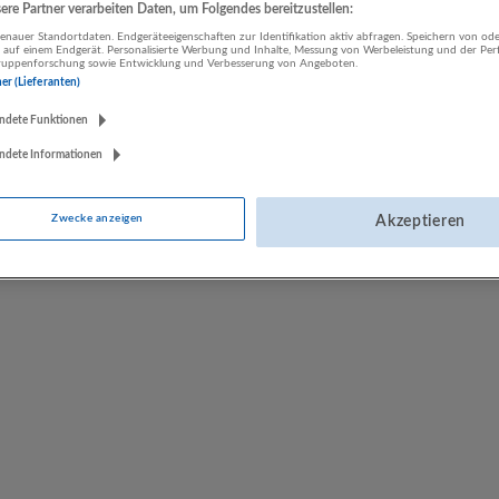
re Partner verarbeiten Daten, um Folgendes bereitzustellen:
nauer Standortdaten. Endgeräteeigenschaften zur Identifikation aktiv abfragen. Speichern von ode
 auf einem Endgerät. Personalisierte Werbung und Inhalte, Messung von Werbeleistung und der Pe
Fiegl & Spielberger GmbH
lgruppenforschung sowie Entwicklung und Verbesserung von Angeboten.
ner (Lieferanten)
Thalgau
Sonstige Dienstleistungen
ndete Funktionen
ndete Informationen
Zwecke anzeigen
Akzeptieren