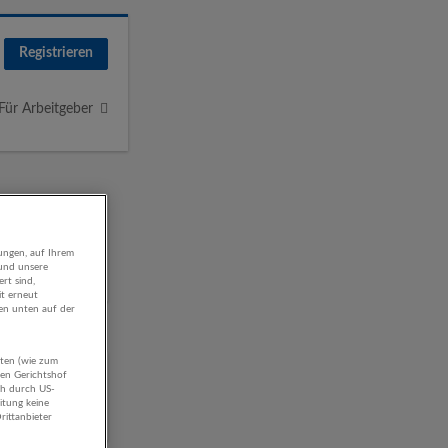
Registrieren
Für Arbeitgeber
ungen, auf Ihrem
 und unsere
rt sind,
it erneut
gen unten auf der
aten (wie zum
ige
hen Gerichtshof
ch durch US-
itung keine
rittanbieter