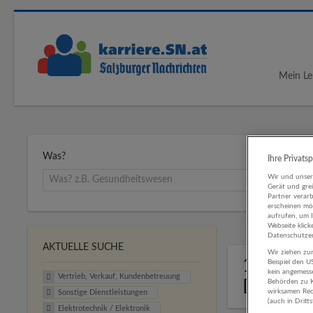
Mein Le
Was?
Ihre Privats
Wir und unse
Gerät und gre
Partner verar
erscheinen mög
aufrufen, um 
Webseite klick
Datenschutzer
AKTUELLE SUCHE
Wir ziehen zur
1 Vertr
Beispiel den 
kein angemess
Vertrieb, Verkauf, Kundenbetreuung
Dienstl
Behörden zu K
wirksamen Rech
Sonstige Dienstleistungen
(auch in Dritt
Elektrotechnik / Elektronik