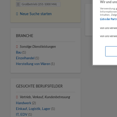
Wir und unse
Großbetrieb (251-1000 MA)
Verwendung ge
Informationen
Neue Suche starten
Inhalten, Zie
Liste der Part
von uns verwe
BRANCHE
von uns verwe
Sonstige Dienstleistungen
Bau
(1)
Einzelhandel
(1)
Herstellung von Waren
(1)
GESUCHTE BERUFSFELDER
Vertrieb, Verkauf, Kundenbetreuung
Handwerk
(2)
Einkauf, Logistik, Lager
(1)
IT, EDV
(1)