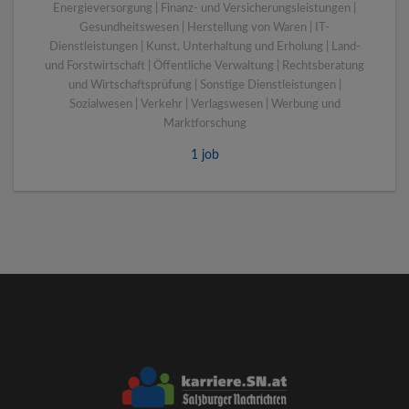
Energieversorgung | Finanz- und Versicherungsleistungen |
Gesundheitswesen | Herstellung von Waren | IT-
Dienstleistungen | Kunst, Unterhaltung und Erholung | Land-
und Forstwirtschaft | Öffentliche Verwaltung | Rechtsberatung
und Wirtschaftsprüfung | Sonstige Dienstleistungen |
Sozialwesen | Verkehr | Verlagswesen | Werbung und
Marktforschung
1 job