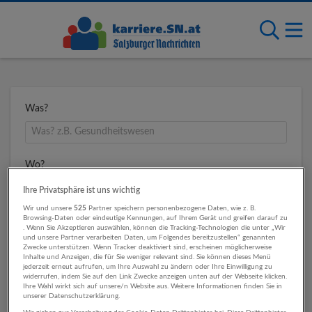
Was?
Wo?
Ihre Privatsphäre ist uns wichtig
Wir und unsere
525
Partner speichern personenbezogene Daten, wie z. B.
Browsing-Daten oder eindeutige Kennungen, auf Ihrem Gerät und greifen darauf zu
Umkreis
. Wenn Sie Akzeptieren auswählen, können die Tracking-Technologien die unter „Wir
und unsere Partner verarbeiten Daten, um Folgendes bereitzustellen“ genannten
Zwecke unterstützen. Wenn Tracker deaktiviert sind, erscheinen möglicherweise
Inhalte und Anzeigen, die für Sie weniger relevant sind. Sie können dieses Menü
jederzeit erneut aufrufen, um Ihre Auswahl zu ändern oder Ihre Einwilligung zu
widerrufen, indem Sie auf den Link Zwecke anzeigen unten auf der Webseite klicken.
Ihre Wahl wirkt sich auf unsere/n Website aus. Weitere Informationen finden Sie in
unserer Datenschutzerklärung.