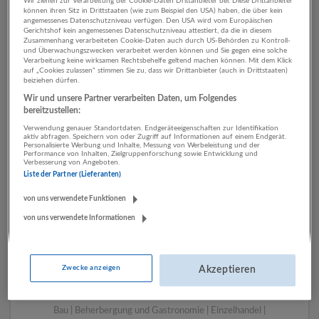
Wir ziehen zur Verarbeitung der Cookie-Daten Drittanbieter bei. Diese Drittanbieter
können ihren Sitz in Drittstaaten (wie zum Beispiel den USA) haben, die über kein
angemessenes Datenschutzniveau verfügen. Den USA wird vom Europäischen
Gerichtshof kein angemessenes Datenschutzniveau attestiert, da die in diesem
1 Vertrieb, Verkauf,
Zusammenhang verarbeiteten Cookie-Daten auch durch US-Behörden zu Kontroll-
und Überwachungszwecken verarbeitet werden können und Sie gegen eine solche
Kundenbetreuung
Verarbeitung keine wirksamen Rechtsbehelfe geltend machen können. Mit dem Klick
auf „Cookies zulassen“ stimmen Sie zu, dass wir Drittanbieter (auch in Drittstaaten)
beiziehen dürfen.
Rechtsberatung und
Wir und unsere Partner verarbeiten Daten, um Folgendes
Wirtschaftsprüfung
bereitzustellen:
Unternehmen
Verwendung genauer Standortdaten. Endgeräteeigenschaften zur Identifikation
aktiv abfragen. Speichern von oder Zugriff auf Informationen auf einem Endgerät.
Personalisierte Werbung und Inhalte, Messung von Werbeleistung und der
Performance von Inhalten, Zielgruppenforschung sowie Entwicklung und
Verbesserung von Angeboten.
Liste der Partner (Lieferanten)
von uns verwendete Funktionen
von uns verwendete Informationen
Zwecke anzeigen
Akzeptieren
LUGSTEIN CONSULTING
Bergheim bei Salzburg
Bau | Beherbergung und Gastronomie | Einzelhandel |