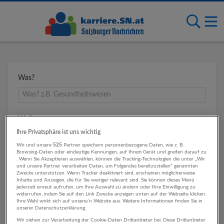
Was?
Wo?
Ihre Privatsphäre ist uns wichtig
Wir und unsere
525
Partner speichern personenbezogene Daten, wie z. B.
Browsing-Daten oder eindeutige Kennungen, auf Ihrem Gerät und greifen darauf zu
Umkreis
. Wenn Sie Akzeptieren auswählen, können die Tracking-Technologien die unter „Wir
und unsere Partner verarbeiten Daten, um Folgendes bereitzustellen“ genannten
Zwecke unterstützen. Wenn Tracker deaktiviert sind, erscheinen möglicherweise
Inhalte und Anzeigen, die für Sie weniger relevant sind. Sie können dieses Menü
jederzeit erneut aufrufen, um Ihre Auswahl zu ändern oder Ihre Einwilligung zu
widerrufen, indem Sie auf den Link Zwecke anzeigen unten auf der Webseite klicken.
Ihre Wahl wirkt sich auf unsere/n Website aus. Weitere Informationen finden Sie in
unserer Datenschutzerklärung.
Wir ziehen zur Verarbeitung der Cookie-Daten Drittanbieter bei. Diese Drittanbieter