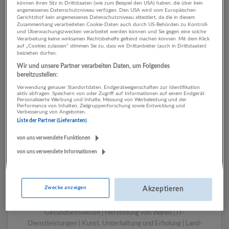
können ihren Sitz in Drittstaaten (wie zum Beispiel den USA) haben, die über kein
angemessenes Datenschutzniveau verfügen. Den USA wird vom Europäischen
Gerichtshof kein angemessenes Datenschutzniveau attestiert, da die in diesem
Zusammenhang verarbeiteten Cookie-Daten auch durch US-Behörden zu Kontroll-
1 Vertrieb, Verkauf,
und Überwachungszwecken verarbeitet werden können und Sie gegen eine solche
Verarbeitung keine wirksamen Rechtsbehelfe geltend machen können. Mit dem Klick
Kundenbetreuung Land- und
auf „Cookies zulassen“ stimmen Sie zu, dass wir Drittanbieter (auch in Drittstaaten)
beiziehen dürfen.
Forstwirtschaft Unternehmen
Wir und unsere Partner verarbeiten Daten, um Folgendes
bereitzustellen:
Verwendung genauer Standortdaten. Endgeräteeigenschaften zur Identifikation
aktiv abfragen. Speichern von oder Zugriff auf Informationen auf einem Endgerät.
Personalisierte Werbung und Inhalte, Messung von Werbeleistung und der
Performance von Inhalten, Zielgruppenforschung sowie Entwicklung und
Verbesserung von Angeboten.
Liste der Partner (Lieferanten)
von uns verwendete Funktionen
von uns verwendete Informationen
LUGSTEIN CONSULTING
Bergheim bei Salzburg
Zwecke anzeigen
Akzeptieren
Bau | Beherbergung und Gastronomie | Einzelhandel |
Energieversorgung | Finanz- und Versicherungsleistungen |
Gesundheitswesen | Herstellung von Waren | IT-
Dienstleistungen | Kunst, Unterhaltung und Erholung | Land-