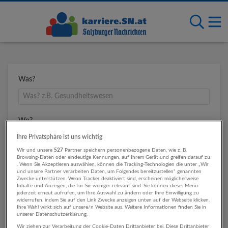
Was?
Wo?
Ihre Privatsphäre ist uns wichtig
Wir und unsere
527
Partner speichern personenbezogene Daten, wie z. B.
Browsing-Daten oder eindeutige Kennungen, auf Ihrem Gerät und greifen darauf zu
Umkreis
. Wenn Sie Akzeptieren auswählen, können die Tracking-Technologien die unter „Wir
und unsere Partner verarbeiten Daten, um Folgendes bereitzustellen“ genannten
Zwecke unterstützen. Wenn Tracker deaktiviert sind, erscheinen möglicherweise
Inhalte und Anzeigen, die für Sie weniger relevant sind. Sie können dieses Menü
jederzeit erneut aufrufen, um Ihre Auswahl zu ändern oder Ihre Einwilligung zu
widerrufen, indem Sie auf den Link Zwecke anzeigen unten auf der Webseite klicken.
Ihre Wahl wirkt sich auf unsere/n Website aus. Weitere Informationen finden Sie in
unserer Datenschutzerklärung.
Wir ziehen zur Verarbeitung der Cookie-Daten Drittanbieter bei. Diese Drittanbieter