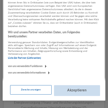
können ihren Sitz in Drittstaaten (wie zum Beispiel den USA) haben, die über kein
angemessenes Datenschutzniveau verfügen. Den USA wird vom Europäischen
Gerichtshof kein angemessenes Datenschutzniveau attestiert, da die in diesem
Zusammenhang verarbeiteten Cookie-Daten auch durch US-Behörden zu Kontroll-
1 Vertrieb, Verkauf,
und Überwachungszwecken verarbeitet werden können und Sie gegen eine solche
Verarbeitung keine wirksamen Rechtsbehelfe geltend machen können. Mit dem Klick
Kundenbetreuung Kunst,
auf „Cookies zulassen“ stimmen Sie zu, dass wir Drittanbieter (auch in Drittstaaten)
beiziehen dürfen.
Unterhaltung und Erholung
Wir und unsere Partner verarbeiten Daten, um Folgendes
Unternehmen
bereitzustellen:
Verwendung genauer Standortdaten. Endgeräteeigenschaften zur Identifikation
aktiv abfragen. Speichern von oder Zugriff auf Informationen auf einem Endgerät.
Personalisierte Werbung und Inhalte, Messung von Werbeleistung und der
Performance von Inhalten, Zielgruppenforschung sowie Entwicklung und
Verbesserung von Angeboten.
Liste der Partner (Lieferanten)
von uns verwendete Funktionen
von uns verwendete Informationen
LUGSTEIN CONSULTING
Zwecke anzeigen
Akzeptieren
Bergheim bei Salzburg
Bau | Beherbergung und Gastronomie | Einzelhandel |
Energieversorgung | Finanz- und Versicherungsleistungen |
Gesundheitswesen | Herstellung von Waren | IT-