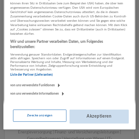
können ihren Sitz in Drittstaaten (wie zum Beispiel den USA) haben, die über kein
angemessenes Datenschutzniveau verfügen. Den USA wird vom Europäischen
Gerichtshof kein angemessenes Datenschutzniveau attestiert, da die in diesem
Zusammenhang verarbeiteten Cookie-Daten auch durch US-Behörden zu Kontroll-
1 Vertrieb, Verkauf,
und Überwachungszwecken verarbeitet werden können und Sie gegen eine solche
Verarbeitung keine wirksamen Rechtsbehelfe geltend machen können. Mit dem Klick
Kundenbetreuung Kunst,
auf „Cookies zulassen“ stimmen Sie zu, dass wir Drittanbieter (auch in Drittstaaten)
beiziehen dürfen.
Unterhaltung und Erholung
Wir und unsere Partner verarbeiten Daten, um Folgendes
Unternehmen
bereitzustellen:
Verwendung genauer Standortdaten. Endgeräteeigenschaften zur Identifikation
aktiv abfragen. Speichern von oder Zugriff auf Informationen auf einem Endgerät.
Personalisierte Werbung und Inhalte, Messung von Werbeleistung und der
Performance von Inhalten, Zielgruppenforschung sowie Entwicklung und
Verbesserung von Angeboten.
Liste der Partner (Lieferanten)
von uns verwendete Funktionen
von uns verwendete Informationen
LUGSTEIN CONSULTING
Zwecke anzeigen
Akzeptieren
Bergheim bei Salzburg
Bau | Beherbergung und Gastronomie | Einzelhandel |
Energieversorgung | Finanz- und Versicherungsleistungen |
Gesundheitswesen | Herstellung von Waren | IT-