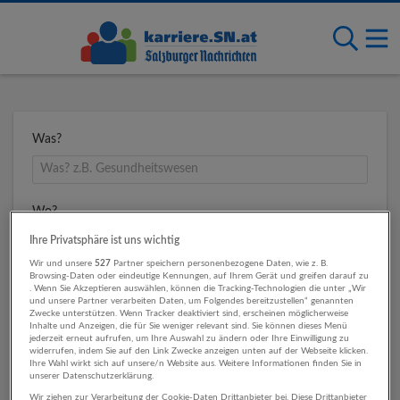
Was?
Wo?
Ihre Privatsphäre ist uns wichtig
Wir und unsere
527
Partner speichern personenbezogene Daten, wie z. B.
Browsing-Daten oder eindeutige Kennungen, auf Ihrem Gerät und greifen darauf zu
Umkreis
. Wenn Sie Akzeptieren auswählen, können die Tracking-Technologien die unter „Wir
und unsere Partner verarbeiten Daten, um Folgendes bereitzustellen“ genannten
Zwecke unterstützen. Wenn Tracker deaktiviert sind, erscheinen möglicherweise
Inhalte und Anzeigen, die für Sie weniger relevant sind. Sie können dieses Menü
jederzeit erneut aufrufen, um Ihre Auswahl zu ändern oder Ihre Einwilligung zu
widerrufen, indem Sie auf den Link Zwecke anzeigen unten auf der Webseite klicken.
Ihre Wahl wirkt sich auf unsere/n Website aus. Weitere Informationen finden Sie in
unserer Datenschutzerklärung.
Wir ziehen zur Verarbeitung der Cookie-Daten Drittanbieter bei. Diese Drittanbieter