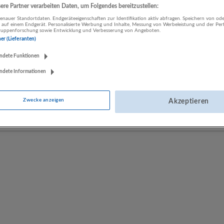
re Partner verarbeiten Daten, um Folgendes bereitzustellen:
nauer Standortdaten. Endgeräteeigenschaften zur Identifikation aktiv abfragen. Speichern von ode
 auf einem Endgerät. Personalisierte Werbung und Inhalte, Messung von Werbeleistung und der Pe
Looops GmbH
lgruppenforschung sowie Entwicklung und Verbesserung von Angeboten.
Elixhausen
ner (Lieferanten)
Herstellung von Waren
ndete Funktionen
ndete Informationen
Stiftsbäckerei St. Peter
Salzburg
Zwecke anzeigen
Akzeptieren
Einzelhandel | Herstellung von Waren