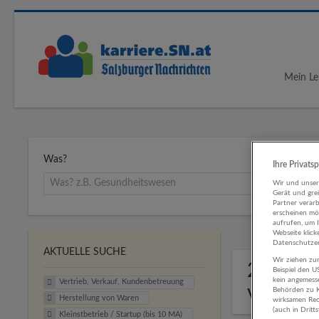
Mein Le
Was?
Ihre Privats
Wir und unse
Gerät und gre
Partner verar
erscheinen mög
aufrufen, um 
Webseite klick
Datenschutzer
AKTUELLE SUCHE
Wir ziehen zur
2 Vertr
Beispiel den 
kein angemess
Vertrieb, Verkauf, Kundenbetreuung
von Wa
Behörden zu K
Herstellung von Waren
wirksamen Rech
(auch in Dritt
Kleinstbetrieb / Startup (bis 10 MA)