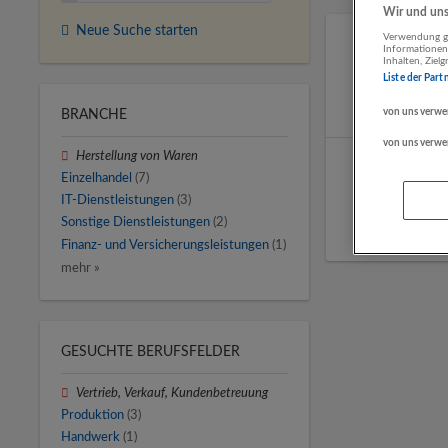
Wir und unse
Neue Suche starten
Verwendung ge
Informationen
Inhalten, Zie
Liste der Part
von uns verwe
BRANCHE
von uns verwe
Herstellung von Waren
Einzelhandel
(7)
IT-Dienstleistungen
(3)
Sonstige Dienstleistungen
(2)
Finanz- und Versicherungsleistungen
(1)
mehr »
GESUCHTE BERUFSFELDER
Vertrieb, Verkauf, Kundenbetreuung
Produktion
(3)
Handwerk
(1)