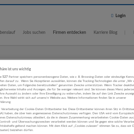
Login
benslauf
Jobs suchen
Firmen entdecken
Karriere Blog
Wo?
Umkreis
phäre ist uns wichtig
5 km
re
527
Partner speichern personenbezogene Daten, wie z. B. Browsing-Daten oder eindeutige Kenn
ifen darauf zu . Wenn Sie Akzeptieren auswählen, können die Tracking-Technologien die unter „Wir
beiten Daten, um Folgendes bereitzustellen“ genannten Zwecke unterstützen. Wenn Tracker deaktivie
licherweise Inhalte und Anzeigen, die für Sie weniger relevant sind. Sie können dieses Menü jederze
Ihre Auswahl zu ändern oder Ihre Einwilligung zu widerrufen, indem Sie auf den Link Zwecke anzei
en. Ihre Wahl wirkt sich auf unsere/n Website aus. Weitere Informationen finden Sie in unserer
klärung.
 Verarbeitung der Cookie-Daten Drittanbieter bei. Diese Drittanbieter können ihren Sitz in Drittsta
ieb, Verkauf, Kundenbetreuung Herst
USA) haben, die über kein angemessenes Datenschutzniveau verfügen. Den USA wird vom Europäisc
enes Datenschutzniveau attestiert, da die in diesem Zusammenhang verarbeiteten Cookie-Daten au
ren Unternehmen
ontroll- und Überwachungszwecken verarbeitet werden können und Sie gegen eine solche Verarbe
tsbehelfe geltend machen können. Mit dem Klick auf „Cookies zulassen“ stimmen Sie zu, dass wir D
staaten) beiziehen dürfen.