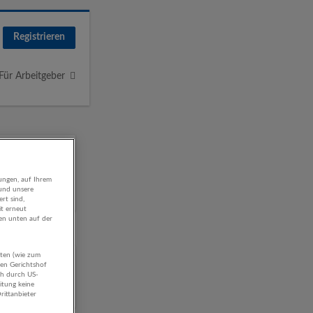
Registrieren
Für Arbeitgeber
ungen, auf Ihrem
 und unsere
rt sind,
it erneut
gen unten auf der
aten (wie zum
ellung
hen Gerichtshof
ch durch US-
itung keine
rittanbieter