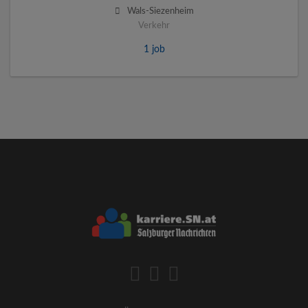
Wals-Siezenheim
Verkehr
1 job