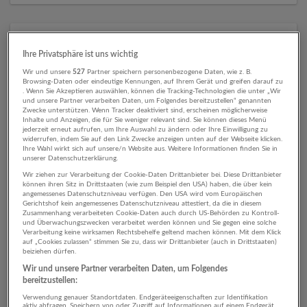
8 Transport, Verkehr Verkehr
Ihre Privatsphäre ist uns wichtig
Unternehmen
Wir und unsere
527
Partner speichern personenbezogene Daten, wie z. B.
Browsing-Daten oder eindeutige Kennungen, auf Ihrem Gerät und greifen darauf zu
. Wenn Sie Akzeptieren auswählen, können die Tracking-Technologien die unter „Wir
und unsere Partner verarbeiten Daten, um Folgendes bereitzustellen“ genannten
Zwecke unterstützen. Wenn Tracker deaktiviert sind, erscheinen möglicherweise
Inhalte und Anzeigen, die für Sie weniger relevant sind. Sie können dieses Menü
jederzeit erneut aufrufen, um Ihre Auswahl zu ändern oder Ihre Einwilligung zu
widerrufen, indem Sie auf den Link Zwecke anzeigen unten auf der Webseite klicken.
Ihre Wahl wirkt sich auf unsere/n Website aus. Weitere Informationen finden Sie in
unserer Datenschutzerklärung.
Wir ziehen zur Verarbeitung der Cookie-Daten Drittanbieter bei. Diese Drittanbieter
können ihren Sitz in Drittstaaten (wie zum Beispiel den USA) haben, die über kein
angemessenes Datenschutzniveau verfügen. Den USA wird vom Europäischen
Gebrüder Weiss GmbH
Gerichtshof kein angemessenes Datenschutzniveau attestiert, da die in diesem
Zusammenhang verarbeiteten Cookie-Daten auch durch US-Behörden zu Kontroll-
Salzburg
und Überwachungszwecken verarbeitet werden können und Sie gegen eine solche
Verarbeitung keine wirksamen Rechtsbehelfe geltend machen können. Mit dem Klick
Verkehr
auf „Cookies zulassen“ stimmen Sie zu, dass wir Drittanbieter (auch in Drittstaaten)
beiziehen dürfen.
Wir und unsere Partner verarbeiten Daten, um Folgendes
bereitzustellen:
Verwendung genauer Standortdaten. Endgeräteeigenschaften zur Identifikation
aktiv abfragen. Speichern von oder Zugriff auf Informationen auf einem Endgerät.