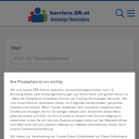
Was?
Wo?
Ihre Privatsphäre ist uns wichtig
Wir und unsere
525
Partner speichern personenbezogene Daten, wie z. B.
Browsing-Daten oder eindeutige Kennungen, auf Ihrem Gerät und greifen darauf zu
Umkreis
. Wenn Sie Akzeptieren auswählen, können die Tracking-Technologien die unter „Wir
und unsere Partner verarbeiten Daten, um Folgendes bereitzustellen“ genannten
Zwecke unterstützen. Wenn Tracker deaktiviert sind, erscheinen möglicherweise
Inhalte und Anzeigen, die für Sie weniger relevant sind. Sie können dieses Menü
jederzeit erneut aufrufen, um Ihre Auswahl zu ändern oder Ihre Einwilligung zu
widerrufen, indem Sie auf den Link Zwecke anzeigen unten auf der Webseite klicken.
Ihre Wahl wirkt sich auf unsere/n Website aus. Weitere Informationen finden Sie in
unserer Datenschutzerklärung.
Wir ziehen zur Verarbeitung der Cookie-Daten Drittanbieter bei. Diese Drittanbieter