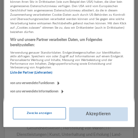
können ihren Sitz in Drittstaaten (wie zum Beispiel den USA) haben, die über kein
angemessenes Datenschutzniveau verfügen. Den USA wird vom Europäischen
Gerichtshof kein angemessenes Datenschutzniveau attestiert, da die in diesem
Zusammenhang verarbeiteten Cookie-Daten auch durch US-Behörden zu Kontroll-
1 Transport, Verkehr Finanz-
und Überwachungszwecken verarbeitet werden können und Sie gegen eine solche
Verarbeitung keine wirksamen Rechtsbehelfe geltend machen können. Mit dem Klick
und Versicherungsleistungen
auf „Cookies zulassen“ stimmen Sie zu, dass wir Drittanbieter (auch in Drittstaaten)
beiziehen dürfen.
Unternehmen
Wir und unsere Partner verarbeiten Daten, um Folgendes
bereitzustellen:
Verwendung genauer Standortdaten. Endgeräteeigenschaften zur Identifikation
aktiv abfragen. Speichern von oder Zugriff auf Informationen auf einem Endgerät.
Personalisierte Werbung und Inhalte, Messung von Werbeleistung und der
Performance von Inhalten, Zielgruppenforschung sowie Entwicklung und
Verbesserung von Angeboten.
Liste der Partner (Lieferanten)
von uns verwendete Funktionen
von uns verwendete Informationen
LUGSTEIN CONSULTING
Bergheim bei Salzburg
Zwecke anzeigen
Akzeptieren
Bau | Beherbergung und Gastronomie | Einzelhandel |
Energieversorgung | Finanz- und Versicherungsleistungen |
Gesundheitswesen | Herstellung von Waren | IT-
Dienstleistungen | Kunst, Unterhaltung und Erholung | Land-